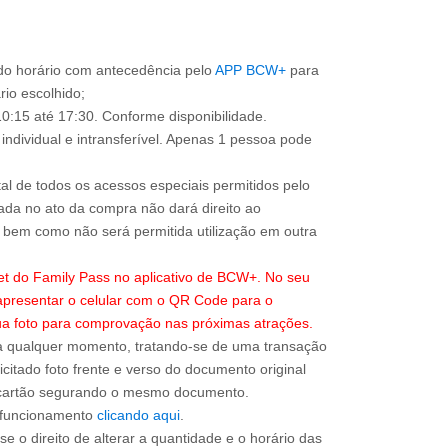
o horário com antecedência pelo
APP BCW+
para
ário escolhido;
0:15 até 17:30. Conforme disponibilidade.
individual e intransferível. Apenas 1 pessoa pode
total de todos os acessos especiais permitidos pelo
ada no ato da compra não dará direito ao
l, bem como não será permitida utilização em outra
ket do Family Pass no aplicativo de BCW+. No seu
apresentar o celular com o QR Code para o
sua foto para comprovação nas próximas atrações.
a qualquer momento, tratando-se de uma transação
icitado foto frente e verso do documento original
do cartão segurando o mesmo documento.
e funcionamento
clicando aqui
.
e o direito de alterar a quantidade e o horário das