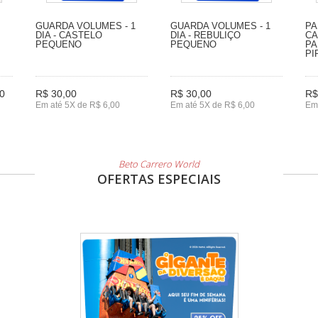
GUARDA VOLUMES - 1
GUARDA VOLUMES - 1
PA
DIA - CASTELO
DIA - REBULIÇO
CA
PEQUENO
PEQUENO
PA
PI
0
R$ 30,00
R$ 30,00
R$
Em até 5X de R$ 6,00
Em até 5X de R$ 6,00
Em
Beto Carrero World
OFERTAS ESPECIAIS