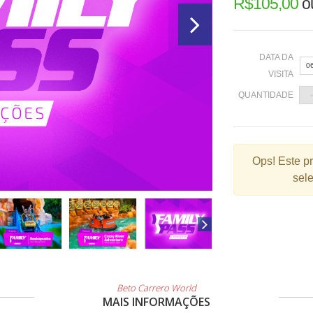
R$
105,00
o
DATA DA
0
VISITA
QUANTIDADE
«
Ops!
Este p
sele
2
9
1
2
3
Beto Carrero World
MAIS INFORMAÇÕES