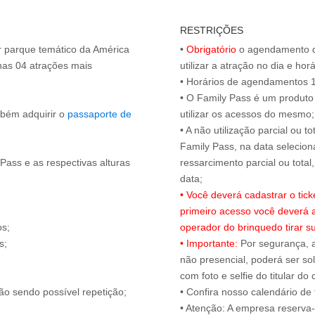
RESTRIÇÕES
or parque temático da América
•
Obrigatório
o agendamento d
nas 04 atrações mais
utilizar a atração no dia e hor
• Horários de agendamentos 1
• O Family Pass é um produto 
mbém adquirir o
passaporte de
utilizar os acessos do mesmo;
• A não utilização parcial ou 
Family Pass, na data selecion
Pass e as respectivas alturas
ressarcimento parcial ou tota
• Você deverá cadastrar o tic
primeiro acesso você deverá 
os;
operador do brinquedo tirar 
s;
• Importante:
Por segurança, 
.
não presencial, poderá ser sol
com foto e selfie do titular 
ão sendo possível repetição;
• Confira nosso calendário d
• Atenção: A empresa reserva-s