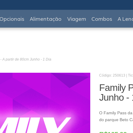
Opcionais
Alimentação
Viagem
Combos
A Len
- A partir de 80cm Junho - 1 Dia
Código: 250613 | Tic
Family P
Junho - 
O Family Pass da 
do parque Beto C