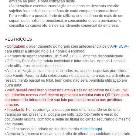
entrada ao parque para utilização deste.
•A utilização e eventual cumulação de cupons de desconto estarão
sujeitas às condições específicas de cada campanha promocional.
Para verificar a possibilidade de utilização simultânea de mais de um
cupom ou benefício promocional, o consumidor deverá previamente
consultar os canais oficiais de atendimento comercial da empresa.
RESTRIÇÕES
•
Obrigatório
o agendamento do horário com antecedência pelo
APP BCW+
para utilizar a atração no dia e horário escolhido;
• Horários de agendamentos 10:15 até 17:30. Conforme disponibilidade.
• O Family Pass é um produto individual e intransferível. Apenas 1 pessoa
pode utilizar os acessos do mesmo;
• A não utilização parcial ou total de todos os acessos especiais permitidos
pelo Family Pass, na data selecionada no ato da compra não dará direito ao
ressarcimento parcial ou total, bem como não será permitida utilização em
• Você deverá cadastrar o ticket do Family Pass no aplicativo de BCW+. No
seu primeiro acesso você deverá apresentar o celular com o QR Code para
o operador do brinquedo tirar sua foto para comprovação nas próximas
atrações.
• Importante:
Por segurança, a qualquer momento, tratando-se de uma
transação não presencial, poderá ser solicitado foto frente e verso do
documento original com foto e selfie do titular do cartão segurando o mesmo
documento.
• Confira nosso calendário de funcionamento
clicando aqui
.
• Atenção: A empresa reserva-se o direito de alterar a quantidade e o horário