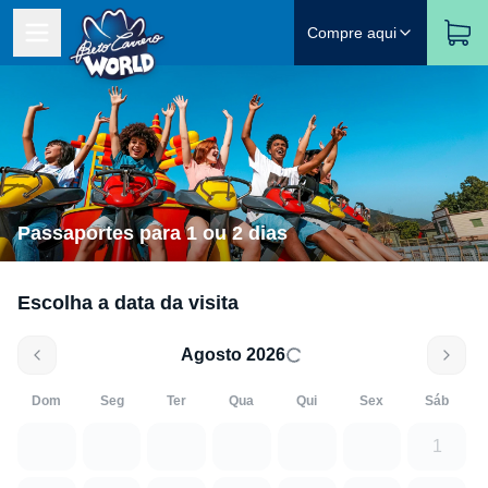
Compre aqui
Passaportes para 1 ou 2 dias
Escolha a data da visita
Agosto 2026
Dom
Seg
Ter
Qua
Qui
Sex
Sáb
1