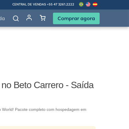
CENTRAL DE VENDAS
+55 47 3261.2222
Comprar agora
da
 no Beto Carrero - Saída
ero World! Pacote completo com hospedagem em