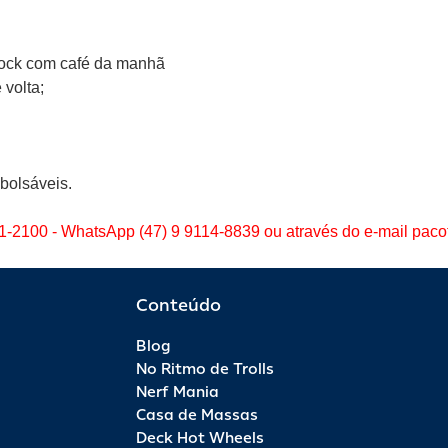
ock com café da manhã
 volta;
bolsáveis.
61-2100 - WhatsApp (47) 9 9114-8839 ou através do e-mail pac
Conteúdo
Blog
No Ritmo de Trolls
Nerf Mania
Casa de Massas
Deck Hot Wheels