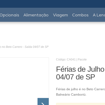
Opcionais
Alimentação
Viagem
Combos
A Len
o no Beto Carrero - Saída 04/07 de SP
Código: CA041 | Pacote
Férias de Julho
04/07 de SP
Férias de julho é no Beto Carr
Balneário Camboriú.