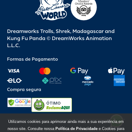
Dreamworks Trolls, Shrek, Madagascar and
Kung Fu Panda © DreamWorks Animation
L.L.C.
Formas de Pagamento
Compra segura
ÓTIMO
Utilizamos cookies para aprimorar ainda mais a sua experiência em
nosso site. Consulte nossa
Política de Privacidade
e Cookies para
Beto Carrero World @ 2026 / Todos os direitos reservados