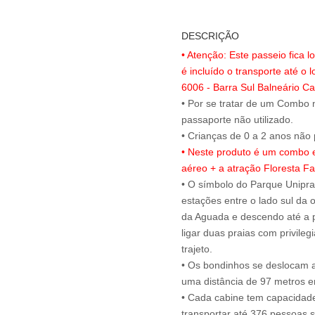
DESCRIÇÃO
• Atenção: Este passeio fica 
é incluído o transporte até o l
6006 - Barra Sul Balneário C
• Por se tratar de um Combo n
passaporte não utilizado.
• Neste produto é um combo e
aéreo + a atração Floresta Fa
• O símbolo do Parque Uniprai
estações entre o lado sul da 
da Aguada e descendo até a p
ligar duas praias com privileg
trajeto.
• Os bondinhos se deslocam 
uma distância de 97 metros en
• Cada cabine tem capacidade
transportar até 376 pessoas s