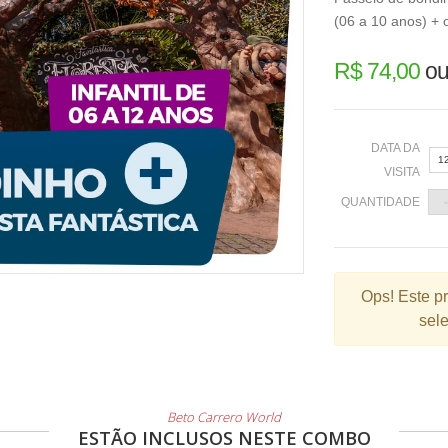
(06 a 10 anos) + o
R$ 74,00
ou
DATA DA
1
VISITA
QUANTIDADE
«
Ops!
Este p
sele
2
9
1
2
Beto Carrero World
ESTÃO INCLUSOS NESTE COMBO
3