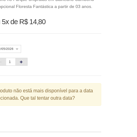
pcional Floresta Fantástica a partir de 03 anos.
 5x de R$ 14,80
2/05/2026
Agosto 2026
»
D
S
T
Q
Q
S
S
1
roduto não está mais disponível para a data
cionada. Que tal tentar outra data?
3
4
5
6
7
8
10
11
12
13
14
15
6
17
18
19
20
21
22
3
24
25
26
27
28
29
0
31