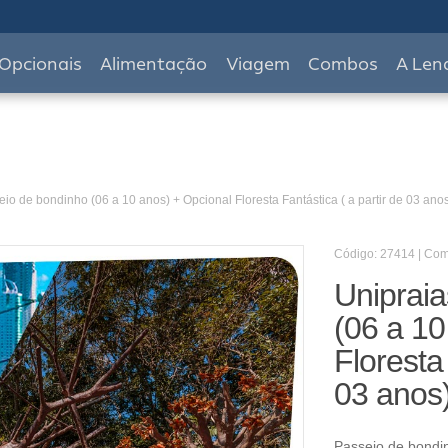
Opcionais
Alimentação
Viagem
Combos
A Len
io de bondinho (06 a 10 anos) + Opcional Floresta Fantástica ( a partir de 03 ano
Código: 27414 | Co
Uniprai
(06 a 10
Floresta 
03 anos
Passeio de bondi