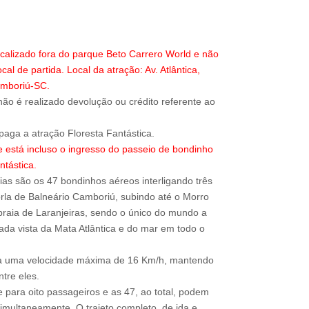
localizado fora do parque Beto Carrero World e não
ocal de partida. Local da atração: Av. Atlântica,
amboriú-SC.
ão é realizado devolução ou crédito referente ao
 está incluso o ingresso do passeio de bondinho
ntástica.
as são os 47 bondinhos aéreos interligando três
orla de Balneário Camboriú, subindo até o Morro
raia de Laranjeiras, sendo o único do mundo a
iada vista da Mata Atlântica e do mar em todo o
a uma velocidade máxima de 16 Km/h, mantendo
tre eles.
 para oito passageiros e as 47, ao total, podem
imultaneamente. O trajeto completo, de ida e