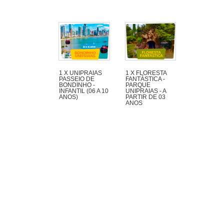
1 X UNIPRAIAS
1 X FLORESTA
PASSEIO DE
FANTÁSTICA -
BONDINHO -
PARQUE
INFANTIL (06 A 10
UNIPRAIAS - A
ANOS)
PARTIR DE 03
ANOS
Passeio de
Floresta Fantástica
bondinho no Parque
- Parque Unipraias
Unipraias em
Balneário Camboriú
e tenha um vista
panorâmica da
cidade e suas belas
praias.