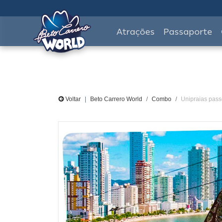
Atrações
Passaporte
Voltar
Beto Carrero World
Combo
Unipraias passe