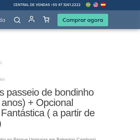
CENTRAL DE VENDAS
+55 47 3261.2222
Comprar agora
da
s)
mbo
as passeio de bondinho
 anos) + Opcional
Fantástica ( a partir de
)
nho no Parque Unipraias em Balneário Camboriú