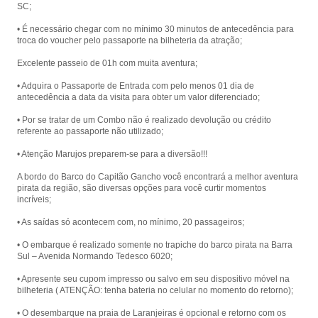
SC;
• É necessário chegar com no mínimo 30 minutos de antecedência para
troca do voucher pelo passaporte na bilheteria da atração;
Excelente passeio de 01h com muita aventura;
• Adquira o Passaporte de Entrada com pelo menos 01 dia de
antecedência a data da visita para obter um valor diferenciado;
• Por se tratar de um Combo não é realizado devolução ou crédito
referente ao passaporte não utilizado;
• Atenção Marujos preparem-se para a diversão!!!
A bordo do Barco do Capitão Gancho você encontrará a melhor aventura
pirata da região, são diversas opções para você curtir momentos
incríveis;
• As saídas só acontecem com, no mínimo, 20 passageiros;
• O embarque é realizado somente no trapiche do barco pirata na Barra
Sul – Avenida Normando Tedesco 6020;
• Apresente seu cupom impresso ou salvo em seu dispositivo móvel na
bilheteria ( ATENÇÃO: tenha bateria no celular no momento do retorno);
• O desembarque na praia de Laranjeiras é opcional e retorno com os