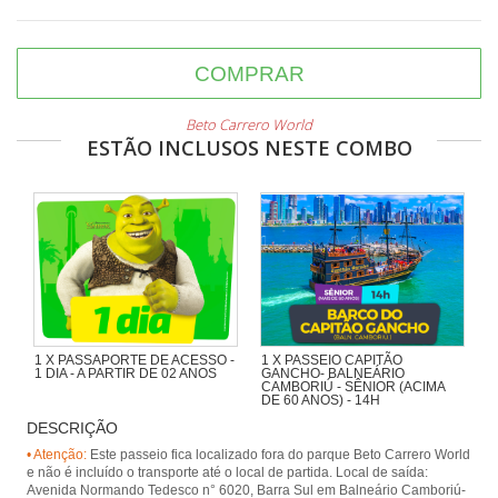
COMPRAR
Beto Carrero World
ESTÃO INCLUSOS NESTE COMBO
1 X PASSAPORTE DE ACESSO -
1 X PASSEIO CAPITÃO
1 DIA - A PARTIR DE 02 ANOS
GANCHO- BALNEÁRIO
CAMBORIÚ - SÊNIOR (ACIMA
DE 60 ANOS) - 14H
DESCRIÇÃO
Navegando pela Orla de BC,
passando pela Ilha das Cabras e
• Atenção:
Este passeio fica localizado fora do parque Beto Carrero World
desembarcando na Praia de
e não é incluído o transporte até o local de partida. Local de saída:
Laranjeiras, com presença animada
Avenida Normando Tedesco n° 6020, Barra Sul em Balneário Camboriú-
de piratas.