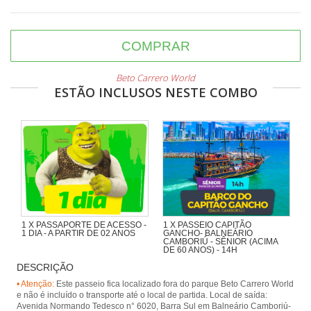
COMPRAR
Beto Carrero World
ESTÃO INCLUSOS NESTE COMBO
1 X PASSAPORTE DE ACESSO -
1 X PASSEIO CAPITÃO
1 DIA - A PARTIR DE 02 ANOS
GANCHO- BALNEÁRIO
CAMBORIÚ - SÊNIOR (ACIMA
DE 60 ANOS) - 14H
DESCRIÇÃO
Navegando pela Orla de BC,
passando pela Ilha das Cabras e
• Atenção:
Este passeio fica localizado fora do parque Beto Carrero World
desembarcando na Praia de
e não é incluído o transporte até o local de partida. Local de saída:
Laranjeiras, com presença animada
Avenida Normando Tedesco n° 6020, Barra Sul em Balneário Camboriú-
de piratas.