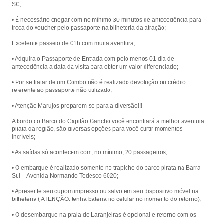
SC;
• É necessário chegar com no mínimo 30 minutos de antecedência para
troca do voucher pelo passaporte na bilheteria da atração;
Excelente passeio de 01h com muita aventura;
• Adquira o Passaporte de Entrada com pelo menos 01 dia de
antecedência a data da visita para obter um valor diferenciado;
• Por se tratar de um Combo não é realizado devolução ou crédito
referente ao passaporte não utilizado;
• Atenção Marujos preparem-se para a diversão!!!
A bordo do Barco do Capitão Gancho você encontrará a melhor aventura
pirata da região, são diversas opções para você curtir momentos
incríveis;
• As saídas só acontecem com, no mínimo, 20 passageiros;
• O embarque é realizado somente no trapiche do barco pirata na Barra
Sul – Avenida Normando Tedesco 6020;
• Apresente seu cupom impresso ou salvo em seu dispositivo móvel na
bilheteria ( ATENÇÃO: tenha bateria no celular no momento do retorno);
• O desembarque na praia de Laranjeiras é opcional e retorno com os