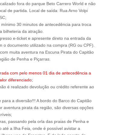
ocalizado fora do parque Beto Carrero World e não
local de partida. Local de saída: Rua Arno Volpi
-SC;
 mínimo 30 minutos de antecedência para troca
 bilheteria da atração.
resso e-ticket e apresente direto na entrada da
om o documento utilizado na compra (RG ou CPF).
com muita aventura na Escuna Pirata do Capitão
trada com pelo menos 01 dia de antecedência a
alor diferenciado;
ão é realizado devolução ou crédito referente ao
para a diversão!!! A bordo do Barco do Capitão
r aventura pirata da região, são diversas opções
ríveis;
rras, passando pela orla das praias de Penha e
até a Ilha Feia, onde é possível avistar a