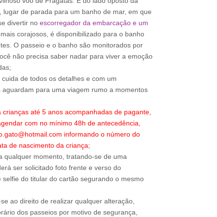
lhoso voo de Fragatas. E do lado oposto da
, lugar de parada para um banho de mar, em que
e divertir no
escorregador da embarcação e um
mais corajosos, é disponibilizado para o banho
etes. O passeio e o banho são monitorados por
você não precisa saber nadar para viver a emoção
das;
o cuida de todos os detalhes e com um
os aguardam para uma viagem rumo a momentos
a crianças até 5 anos acompanhadas de pagante,
 agendar com no mínimo 48h de antecedência,
ao.gato@hotmail.com informando o número do
ta de nascimento da criança;
a qualquer momento, tratando-se de uma
rá ser solicitado foto frente e verso do
 selfie do titular do cartão segurando o mesmo
e ao direito de realizar qualquer alteração,
rário dos passeios por motivo de segurança,