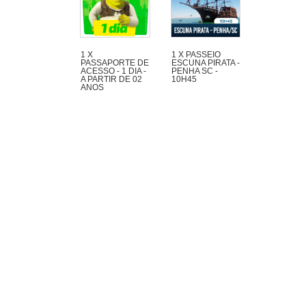
1 X
1 X PASSEIO
PASSAPORTE DE
ESCUNA PIRATA -
ACESSO - 1 DIA -
PENHA SC -
A PARTIR DE 02
10H45
ANOS
Maravilhoso passeio
de 1h30 com muita
aventura na Escuna
Pirata do Capitão
Gato pelas praias e
ilhas da região de
Penha e Piçarras.