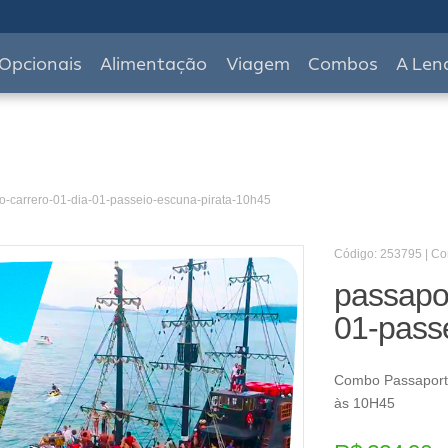
Opcionais
Alimentação
Viagem
Combos
A Len
o-carrero-01-dia-01-passeio-escuna-pirata-10h45
Código: 253795 | C
passapor
01-pass
Combo Passaporte
às 10H45