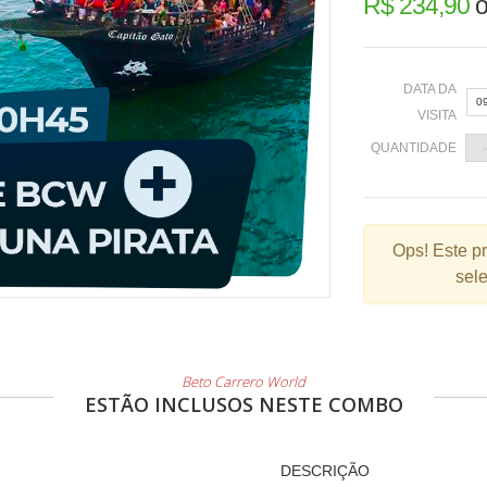
R$ 234,90
o
DATA DA
0
VISITA
QUANTIDADE
«
Ops!
Este p
sele
2
9
1
2
Beto Carrero World
ESTÃO INCLUSOS NESTE COMBO
3
DESCRIÇÃO