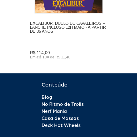
EXCALIBUR: DUELO DE CAVALEIROS +
LANCHE INCLUSO 12H MAIO - A PARTIR
DE 05 ANOS
R$ 114,00
Em até 10X de R$ 11,40
Conteúdo
Blog
No Ritmo de Trolls
Nerf Mania
Casa de Massas
Deck Hot Wheels