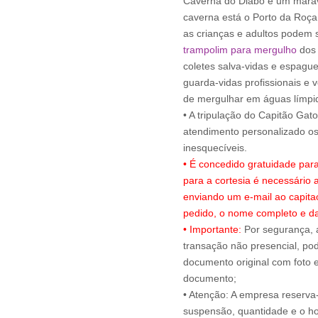
Caverna do Diabo e um maravi
caverna está o Porto da Roça
as crianças e adultos podem s
trampolim para mergulho
dos 
coletes salva-vidas e espagu
guarda-vidas profissionais e 
de mergulhar em águas límpi
• A tripulação do Capitão Gat
atendimento personalizado 
• É concedido gratuidade par
para a cortesia é necessário
enviando um e-mail ao capit
pedido, o nome completo e da
• Importante:
Por segurança, 
transação não presencial, pode
documento original com foto e
documento;
• Atenção: A empresa reserva-s
suspensão, quantidade e o ho