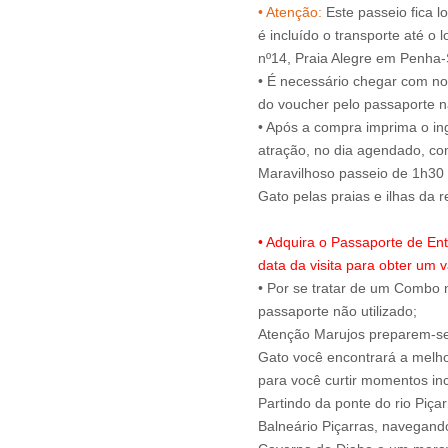
• Atenção:
Este passeio fica l
é incluído o transporte até o 
nº14, Praia Alegre em Penha
• É necessário chegar com no
do voucher pelo passaporte na
• Após a compra imprima o ing
atração, no dia agendado, c
Maravilhoso passeio de 1h30 
• Adquira o Passaporte de En
data da visita para obter um v
• Por se tratar de um Combo n
passaporte não utilizado;
Atenção Marujos preparem-se 
Gato você encontrará a melho
para você curtir momentos inc
Partindo da ponte do rio Piça
Balneário Piçarras, navegando 