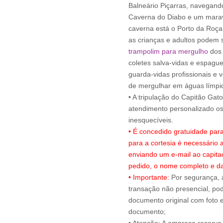
Balneário Piçarras, navegando 
Caverna do Diabo e um maravi
caverna está o Porto da Roça
as crianças e adultos podem s
trampolim para mergulho
dos 
coletes salva-vidas e espagu
guarda-vidas profissionais e 
de mergulhar em águas límpi
• A tripulação do Capitão Gat
atendimento personalizado 
• É concedido gratuidade par
para a cortesia é necessário
enviando um e-mail ao capit
pedido, o nome completo e da
• Importante:
Por segurança, 
transação não presencial, pode
documento original com foto e
documento;