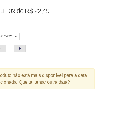
u 10x de R$ 22,49
8/07/2024
Agosto 2026
»
D
S
T
Q
Q
S
S
1
roduto não está mais disponível para a data
cionada. Que tal tentar outra data?
3
4
5
6
7
8
10
11
12
13
14
15
6
17
18
19
20
21
22
3
24
25
26
27
28
29
0
31