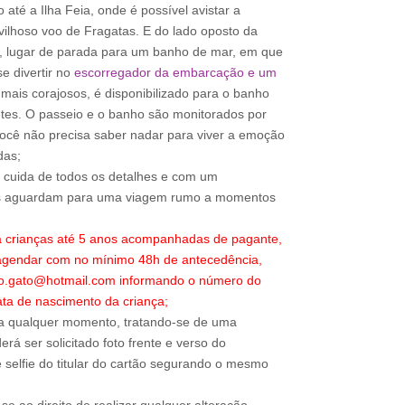
até a Ilha Feia, onde é possível avistar a
lhoso voo de Fragatas. E do lado oposto da
, lugar de parada para um banho de mar, em que
e divertir no
escorregador da embarcação e um
mais corajosos, é disponibilizado para o banho
etes. O passeio e o banho são monitorados por
você não precisa saber nadar para viver a emoção
das;
o cuida de todos os detalhes e com um
os aguardam para uma viagem rumo a momentos
a crianças até 5 anos acompanhadas de pagante,
 agendar com no mínimo 48h de antecedência,
ao.gato@hotmail.com informando o número do
ta de nascimento da criança;
a qualquer momento, tratando-se de uma
rá ser solicitado foto frente e verso do
 selfie do titular do cartão segurando o mesmo