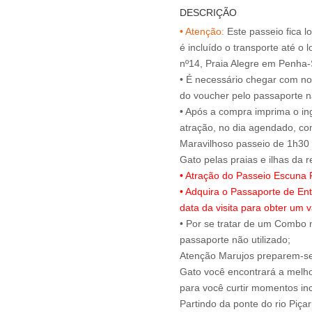
DESCRIÇÃO
• Atenção:
Este passeio fica l
é incluído o transporte até o 
nº14, Praia Alegre em Penha
• É necessário chegar com no
do voucher pelo passaporte na
• Após a compra imprima o ing
atração, no dia agendado, c
Maravilhoso passeio de 1h30 
• Atração do Passeio Escuna P
• Adquira o Passaporte de En
data da visita para obter um v
• Por se tratar de um Combo n
passaporte não utilizado;
Atenção Marujos preparem-se 
Gato você encontrará a melho
para você curtir momentos inc
Partindo da ponte do rio Piça