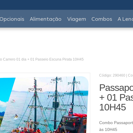
Opcionais
Alimentação
Viagem
Combos
A Len
o Carrero 01 dia + 01 Passeio Escuna Pirata 10H45
Código: 290460 | C
Passapor
+ 01 Pas
10H45
Combo Passaporte
às 10H45