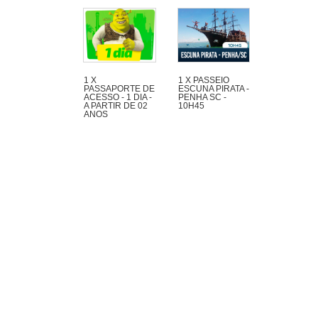
1 X
1 X PASSEIO
PASSAPORTE DE
ESCUNA PIRATA -
ACESSO - 1 DIA -
PENHA SC -
A PARTIR DE 02
10H45
ANOS
Maravilhoso passeio
de 1h30 com muita
aventura na Escuna
Pirata do Capitão
Gato pelas praias e
ilhas da região de
Penha e Piçarras.