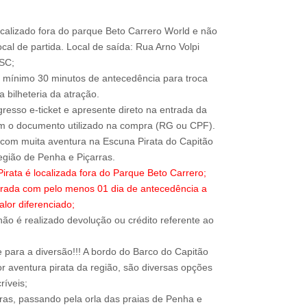
ocalizado fora do parque Beto Carrero World e não
local de partida. Local de saída: Rua Arno Volpi
-SC;
 mínimo 30 minutos de antecedência para troca
 bilheteria da atração.
resso e-ticket e apresente direto na entrada da
om o documento utilizado na compra (RG ou CPF).
com muita aventura na Escuna Pirata do Capitão
irata é localizada fora do Parque Beto Carrero;
trada com pelo menos 01 dia de antecedência a
alor diferenciado;
ão é realizado devolução ou crédito referente ao
para a diversão!!! A bordo do Barco do Capitão
r aventura pirata da região, são diversas opções
ríveis;
rras, passando pela orla das praias de Penha e