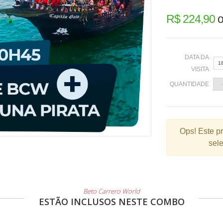
R$ 224,90
o
DATA DA
1
VISITA
QUANTIDADE
«
Ops!
Este p
sele
2
9
1
2
Beto Carrero World
ESTÃO INCLUSOS NESTE COMBO
3