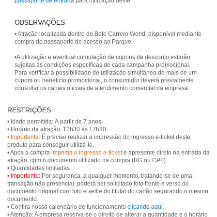
passaporte de entrada
para utilização deste.
OBSERVAÇÕES
• Atração localizada dentro do Beto Carrero World, disponível mediante
compra do passaporte de acesso ao Parque.
•A utilização e eventual cumulação de cupons de desconto estarão
sujeitas às condições específicas de cada campanha promocional.
Para verificar a possibilidade de utilização simultânea de mais de um
cupom ou benefício promocional, o consumidor deverá previamente
consultar os canais oficiais de atendimento comercial da empresa.
RESTRIÇÕES
• Idade permitida: À partir de 7 anos.
• Importante:
É preciso realizar a impressão do ingresso e-ticket deste
produto para conseguir utilizá-lo.
• Após a compra
imprima o ingresso e-ticket
e apresente direto na entrada da
atração, com o documento utilizado na compra (RG ou CPF).
• Importante:
Por segurança, a qualquer momento, tratando-se de uma
transação não presencial, poderá ser solicitado foto frente e verso do
documento original com foto e selfie do titular do cartão segurando o mesmo
documento.
• Confira nosso calendário de funcionamento
clicando aqui
.
• Atenção: A empresa reserva-se o direito de alterar a quantidade e o horário