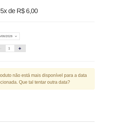
u
5x de R$ 6,00
5/06/2026
Agosto 2026
»
D
S
T
Q
Q
S
S
1
roduto não está mais disponível para a data
cionada. Que tal tentar outra data?
3
4
5
6
7
8
10
11
12
13
14
15
6
17
18
19
20
21
22
3
24
25
26
27
28
29
0
31