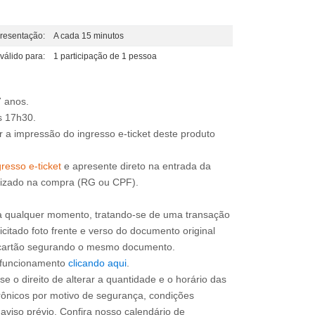
resentação:
A cada 15 minutos
válido para:
1 participação de 1 pessoa
7 anos.
r a impressão do ingresso e-ticket deste produto
resso e-ticket
e apresente direto na entrada da
lizado na compra (RG ou CPF).
a qualquer momento, tratando-se de uma transação
icitado foto frente e verso do documento original
do cartão segurando o mesmo documento.
e funcionamento
clicando aqui
.
e o direito de alterar a quantidade e o horário das
rônicos por motivo de segurança, condições
 aviso prévio. Confira nosso calendário de