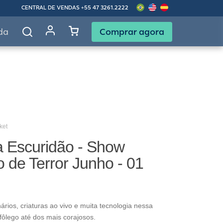
CENTRAL DE VENDAS
+55 47 3261.2222
Comprar agora
da
ket
a Escuridão - Show
vo de Terror Junho - 01
ários, criaturas ao vivo e muita tecnologia nessa
 fôlego até dos mais corajosos.