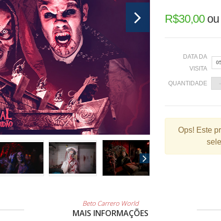
R$
30,00
o
DATA DA
0
VISITA
QUANTIDADE
«
Ops!
Este p
sele
2
9
1
2
3
Beto Carrero World
MAIS INFORMAÇÕES