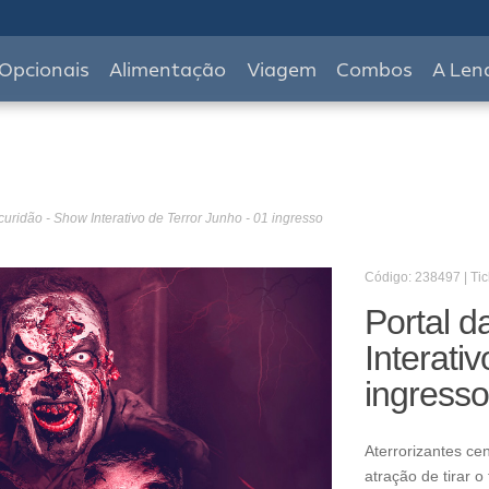
Opcionais
Alimentação
Viagem
Combos
A Len
curidão - Show Interativo de Terror Junho - 01 ingresso
Código: 238497 | Tic
Portal d
Interati
ingresso
Aterrorizantes cen
atração de tirar o