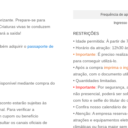
Frequência de ap
orizante. Prepare-se para
Ingresso 
 Criaturas vivas te conduzem
rará a saída!
RESTRIÇÕES
• Idade permitida: À partir de 
mbém adquirir o
passaporte de
• Importante:
É preciso realiza
para conseguir utilizá-lo.
• Após a compra
imprima o ing
atração, com o documento uti
 disponível mediante compra do
• Importante:
Por segurança, 
não presencial, poderá ser sol
com foto e selfie do titular 
sconto estarão sujeitas às
• Confira nosso calendário d
l. Para verificar a
• Atenção: A empresa reserva-s
um cupom ou benefício
atrações e equipamentos elet
ltar os canais oficiais de
climáticas ou força maior sem