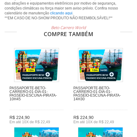
das atrações e equipamentos eletrônicos por motivo de segurança,
condições climáticas ou força maior sem aviso prévio. Confira nosso
calendário de manutenção
clicando aqui
.
**EM CASO DE NO-SHOW PRODUTO NÃO REEMBOLSÁVEL!**
Beto Carrero World
COMPRE TAMBÉM
PASSAPORTE-BETO-
PASSAPORTE-BETO-
CARRERO-01-DIA-01-
CARRERO-01-DIA-01-
PASSEIO-ESCUNA-PIRATA-
PASSEIO-ESCUNA-PIRATA-
10H45
14H30
R$ 224,90
R$ 224,90
Em até 10X de R$ 22,49
Em até 10X de R$ 22,49