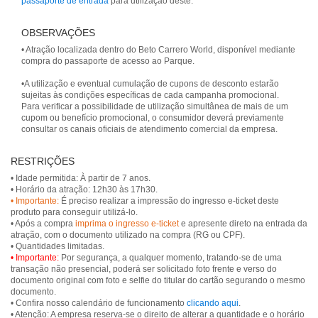
passaporte de entrada
para utilização deste.
OBSERVAÇÕES
• Atração localizada dentro do Beto Carrero World, disponível mediante
compra do passaporte de acesso ao Parque.
•A utilização e eventual cumulação de cupons de desconto estarão
sujeitas às condições específicas de cada campanha promocional.
Para verificar a possibilidade de utilização simultânea de mais de um
cupom ou benefício promocional, o consumidor deverá previamente
consultar os canais oficiais de atendimento comercial da empresa.
RESTRIÇÕES
• Idade permitida: À partir de 7 anos.
• Importante:
É preciso realizar a impressão do ingresso e-ticket deste
produto para conseguir utilizá-lo.
• Após a compra
imprima o ingresso e-ticket
e apresente direto na entrada da
atração, com o documento utilizado na compra (RG ou CPF).
• Importante:
Por segurança, a qualquer momento, tratando-se de uma
transação não presencial, poderá ser solicitado foto frente e verso do
documento original com foto e selfie do titular do cartão segurando o mesmo
documento.
• Confira nosso calendário de funcionamento
clicando aqui
.
• Atenção: A empresa reserva-se o direito de alterar a quantidade e o horário