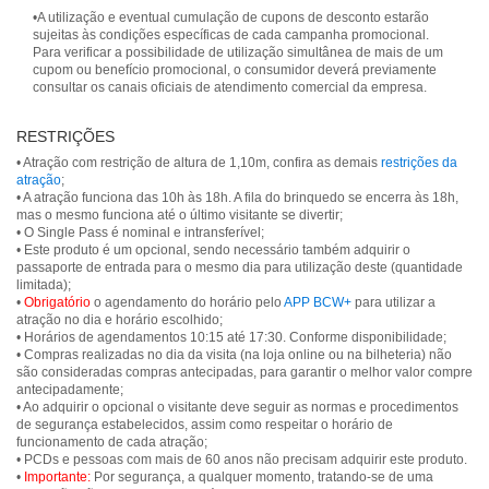
•A utilização e eventual cumulação de cupons de desconto estarão
sujeitas às condições específicas de cada campanha promocional.
Para verificar a possibilidade de utilização simultânea de mais de um
cupom ou benefício promocional, o consumidor deverá previamente
consultar os canais oficiais de atendimento comercial da empresa.
RESTRIÇÕES
• Atração com restrição de altura de 1,10m, confira as demais
restrições da
atração
;
• A atração funciona das 10h às 18h. A fila do brinquedo se encerra às 18h,
mas o mesmo funciona até o último visitante se divertir;
• O Single Pass é nominal e intransferível;
• Este produto é um opcional, sendo necessário também adquirir o
passaporte de entrada para o mesmo dia para utilização deste (quantidade
limitada);
•
Obrigatório
o agendamento do horário pelo
APP BCW+
para utilizar a
atração no dia e horário escolhido;
• Horários de agendamentos 10:15 até 17:30. Conforme disponibilidade;
• Compras realizadas no dia da visita (na loja online ou na bilheteria) não
são consideradas compras antecipadas, para garantir o melhor valor compre
antecipadamente;
• Ao adquirir o opcional o visitante deve seguir as normas e procedimentos
de segurança estabelecidos, assim como respeitar o horário de
funcionamento de cada atração;
• PCDs e pessoas com mais de 60 anos não precisam adquirir este produto.
•
Importante:
Por segurança, a qualquer momento, tratando-se de uma