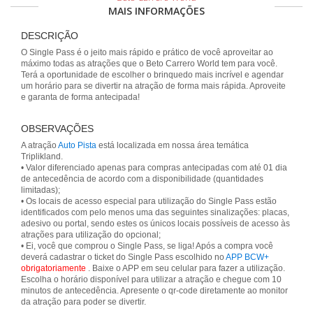
MAIS INFORMAÇÕES
DESCRIÇÃO
O Single Pass é o jeito mais rápido e prático de você aproveitar ao
máximo todas as atrações que o Beto Carrero World tem para você.
Terá a oportunidade de escolher o brinquedo mais incrível e agendar
um horário para se divertir na atração de forma mais rápida. Aproveite
e garanta de forma antecipada!
OBSERVAÇÕES
A atração
Auto Pista
está localizada em nossa área temática
Triplikland.
• Valor diferenciado apenas para compras antecipadas com até 01 dia
de antecedência de acordo com a disponibilidade (quantidades
limitadas);
• Os locais de acesso especial para utilização do Single Pass estão
identificados com pelo menos uma das seguintes sinalizações: placas,
adesivo ou portal, sendo estes os únicos locais possíveis de acesso às
atrações para utilização do opcional;
• Ei, você que comprou o Single Pass, se liga! Após a compra você
deverá cadastrar o ticket do Single Pass escolhido no
APP BCW+
obrigatoriamente
. Baixe o APP em seu celular para fazer a utilização.
Escolha o horário disponível para utilizar a atração e chegue com 10
minutos de antecedência. Apresente o qr-code diretamente ao monitor
da atração para poder se divertir.