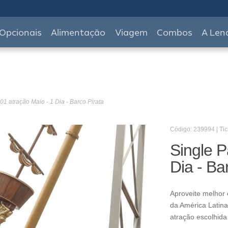
Opcionais
Alimentação
Viagem
Combos
A Len
01 atração Maio - 1 Dia - Barco Pirata
Código: 239994 | Tic
Single P
Dia - Ba
Aproveite melhor 
da América Latina
atração escolhida