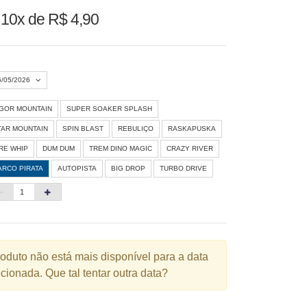
u
10x de R$ 4,90
6/05/2026
IGOR MOUNTAIN
SUPER SOAKER SPLASH
Agosto 2026
»
TAR MOUNTAIN
SPIN BLAST
REBULIÇO
RASKAPUSKA
D
S
T
Q
Q
S
S
IRE WHIP
DUM DUM
TREM DINO MAGIC
CRAZY RIVER
ARCO PIRATA
AUTOPISTA
BIG DROP
TURBO DRIVE
1
3
4
5
6
7
8
10
11
12
13
14
15
6
17
18
19
20
21
22
3
24
25
26
27
28
29
roduto não está mais disponível para a data
cionada. Que tal tentar outra data?
0
31