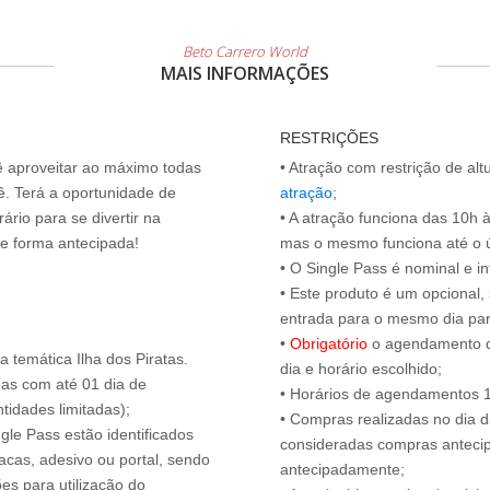
Beto Carrero World
MAIS INFORMAÇÕES
RESTRIÇÕES
cê aproveitar ao máximo todas
• Atração com restrição de al
ê. Terá a oportunidade de
atração
;
ário para se divertir na
• A atração funciona das 10h à
de forma antecipada!
mas o mesmo funciona até o últ
• O Single Pass é nominal e int
• Este produto é um opcional
entrada para o mesmo dia para
•
Obrigatório
o agendamento d
 temática Ilha dos Piratas.
dia e horário escolhido;
das com até 01 dia de
• Horários de agendamentos 1
tidades limitadas);
• Compras realizadas no dia da
ngle Pass estão identificados
consideradas compras antecip
acas, adesivo ou portal, sendo
antecipadamente;
es para utilização do