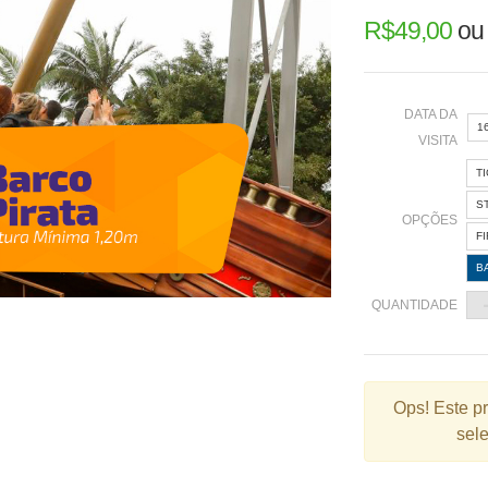
R$
49,00
o
DATA DA
1
VISITA
T
«
S
OPÇÕES
F
B
2
QUANTIDADE
9
1
2
Ops!
Este p
sele
3