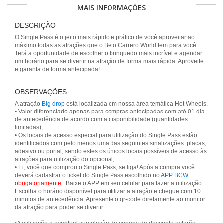
MAIS INFORMAÇÕES
DESCRIÇÃO
O Single Pass é o jeito mais rápido e prático de você aproveitar ao
máximo todas as atrações que o Beto Carrero World tem para você.
Terá a oportunidade de escolher o brinquedo mais incrível e agendar
um horário para se divertir na atração de forma mais rápida. Aproveite
e garanta de forma antecipada!
OBSERVAÇÕES
A atração
Big drop
está localizada em nossa área temática Hot Wheels.
• Valor diferenciado apenas para compras antecipadas com até 01 dia
de antecedência de acordo com a disponibilidade (quantidades
limitadas);
• Os locais de acesso especial para utilização do Single Pass estão
identificados com pelo menos uma das seguintes sinalizações: placas,
adesivo ou portal, sendo estes os únicos locais possíveis de acesso às
atrações para utilização do opcional;
• Ei, você que comprou o Single Pass, se liga! Após a compra você
deverá cadastrar o ticket do Single Pass escolhido no
APP BCW+
obrigatoriamente
. Baixe o APP em seu celular para fazer a utilização.
Escolha o horário disponível para utilizar a atração e chegue com 10
minutos de antecedência. Apresente o qr-code diretamente ao monitor
da atração para poder se divertir.