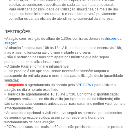
•A utilização e eventual cumulação de cupons de desconto estarão
sujeitas às condições específicas de cada campanha promocional.
Para verificar a possibilidade de utilização simultânea de mais de um
cupom ou benefício promocional, o consumidor deverá previamente
consultar os canais oficiais de atendimento comercial da empresa.
RESTRIÇÕES
• Atração com restrição de altura de 1,30m, confira as demais
restrições da
atração
;
• A atração funciona das 10h às 18h. A fila do brinquedo se encerra às 18h,
mas o mesmo funciona até o último visitante se divertir;
• Não é permitido pessoas com aparelhos médicos que não sejam
permanentemente afixados ao corpo;
• O Single Pass é nominal e intransferível;
• Este produto é um opcional, sendo necessário também adquirir o
passaporte de entrada para o mesmo dia para utilização deste (quantidade
limitada);
•
Obrigatório
o agendamento do horário pelo
APP BCW+
para utilizar a
atração no dia e horário escolhido;
• Horários de agendamentos 10:15 até 17:30. Conforme disponibilidade;
• Compras realizadas no dia da visita (na loja online ou na bilheteria) não
são consideradas compras antecipadas, para garantir o melhor valor compre
antecipadamente;
• Ao adquirir o opcional o visitante deve seguir as normas e procedimentos
de segurança estabelecidos, assim como respeitar o horário de
funcionamento de cada atração;
• PCDs e pessoas com mais de 60 anos não precisam adquirir este produto.