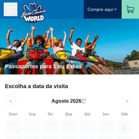
Compre aqui
Passaportes para 1 ou 2 dias
Escolha a data da visita
Agosto 2026
Dom
Seg
Ter
Qua
Qui
Sex
Sáb
1