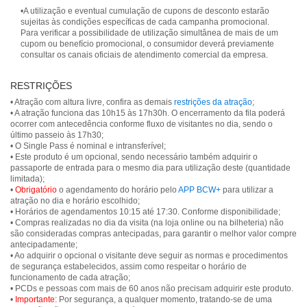
•A utilização e eventual cumulação de cupons de desconto estarão
sujeitas às condições específicas de cada campanha promocional.
Para verificar a possibilidade de utilização simultânea de mais de um
cupom ou benefício promocional, o consumidor deverá previamente
consultar os canais oficiais de atendimento comercial da empresa.
RESTRIÇÕES
• Atração com altura livre, confira as demais
restrições da atração
;
• A atração funciona das 10h15 às 17h30h. O encerramento da fila poderá
ocorrer com antecedência conforme fluxo de visitantes no dia, sendo o
último passeio às 17h30;
• O Single Pass é nominal e intransferível;
• Este produto é um opcional, sendo necessário também adquirir o
passaporte de entrada para o mesmo dia para utilização deste (quantidade
limitada);
•
Obrigatório
o agendamento do horário pelo
APP BCW+
para utilizar a
atração no dia e horário escolhido;
• Horários de agendamentos 10:15 até 17:30. Conforme disponibilidade;
• Compras realizadas no dia da visita (na loja online ou na bilheteria) não
são consideradas compras antecipadas, para garantir o melhor valor compre
antecipadamente;
• Ao adquirir o opcional o visitante deve seguir as normas e procedimentos
de segurança estabelecidos, assim como respeitar o horário de
funcionamento de cada atração;
• PCDs e pessoas com mais de 60 anos não precisam adquirir este produto.
•
Importante:
Por segurança, a qualquer momento, tratando-se de uma