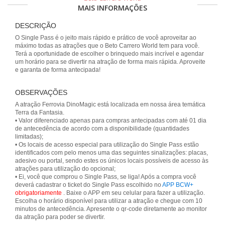
MAIS INFORMAÇÕES
DESCRIÇÃO
O Single Pass é o jeito mais rápido e prático de você aproveitar ao
máximo todas as atrações que o Beto Carrero World tem para você.
Terá a oportunidade de escolher o brinquedo mais incrível e agendar
um horário para se divertir na atração de forma mais rápida. Aproveite
e garanta de forma antecipada!
OBSERVAÇÕES
A atração Ferrovia DinoMagic está localizada em nossa área temática
Terra da Fantasia.
• Valor diferenciado apenas para compras antecipadas com até 01 dia
de antecedência de acordo com a disponibilidade (quantidades
limitadas);
• Os locais de acesso especial para utilização do Single Pass estão
identificados com pelo menos uma das seguintes sinalizações: placas,
adesivo ou portal, sendo estes os únicos locais possíveis de acesso às
atrações para utilização do opcional;
• Ei, você que comprou o Single Pass, se liga! Após a compra você
deverá cadastrar o ticket do Single Pass escolhido no
APP BCW+
obrigatoriamente
. Baixe o APP em seu celular para fazer a utilização.
Escolha o horário disponível para utilizar a atração e chegue com 10
minutos de antecedência. Apresente o qr-code diretamente ao monitor
da atração para poder se divertir.