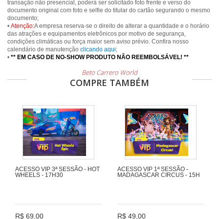
transação não presencial, poderá ser solicitado foto frente e verso do
documento original com foto e selfie do titular do cartão segurando o mesmo
documento;
•
Atenção:
A empresa reserva-se o direito de alterar a quantidade e o horário
das atrações e equipamentos eletrônicos por motivo de segurança,
condições climáticas ou força maior sem aviso prévio. Confira nosso
calendário de manutenção
clicando aqui
;
•
** EM CASO DE NO-SHOW PRODUTO NÃO REEMBOLSÁVEL! **
Beto Carrero World
COMPRE TAMBÉM
ACESSO VIP 3ª SESSÃO - HOT
ACESSO VIP 1ª SESSÃO -
WHEELS - 17H30
MADAGASCAR CIRCUS - 15H
R$ 69,00
R$ 49,00