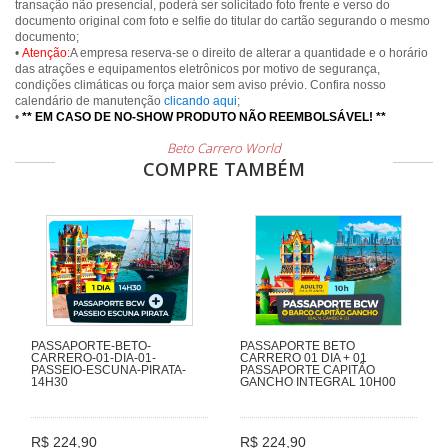
transação não presencial, poderá ser solicitado foto frente e verso do
documento original com foto e selfie do titular do cartão segurando o mesmo
documento;
•
Atenção:
A empresa reserva-se o direito de alterar a quantidade e o horário
das atrações e equipamentos eletrônicos por motivo de segurança,
condições climáticas ou força maior sem aviso prévio. Confira nosso
calendário de manutenção
clicando aqui
;
•
** EM CASO DE NO-SHOW PRODUTO NÃO REEMBOLSÁVEL! **
Beto Carrero World
COMPRE TAMBÉM
PASSAPORTE-BETO-
PASSAPORTE BETO
CARRERO-01-DIA-01-
CARRERO 01 DIA + 01
PASSEIO-ESCUNA-PIRATA-
PASSAPORTE CAPITÃO
14H30
GANCHO INTEGRAL 10H00
R$ 224,90
R$ 224,90