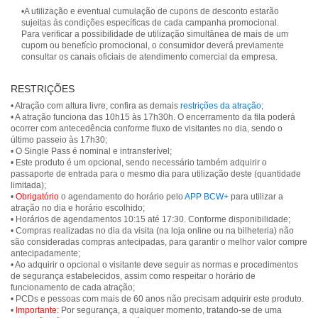
•A utilização e eventual cumulação de cupons de desconto estarão
sujeitas às condições específicas de cada campanha promocional.
Para verificar a possibilidade de utilização simultânea de mais de um
cupom ou benefício promocional, o consumidor deverá previamente
consultar os canais oficiais de atendimento comercial da empresa.
RESTRIÇÕES
• Atração com altura livre, confira as demais
restrições da atração
;
• A atração funciona das 10h15 às 17h30h. O encerramento da fila poderá
ocorrer com antecedência conforme fluxo de visitantes no dia, sendo o
último passeio às 17h30;
• O Single Pass é nominal e intransferível;
• Este produto é um opcional, sendo necessário também adquirir o
passaporte de entrada para o mesmo dia para utilização deste (quantidade
limitada);
•
Obrigatório
o agendamento do horário pelo
APP BCW+
para utilizar a
atração no dia e horário escolhido;
• Horários de agendamentos 10:15 até 17:30. Conforme disponibilidade;
• Compras realizadas no dia da visita (na loja online ou na bilheteria) não
são consideradas compras antecipadas, para garantir o melhor valor compre
antecipadamente;
• Ao adquirir o opcional o visitante deve seguir as normas e procedimentos
de segurança estabelecidos, assim como respeitar o horário de
funcionamento de cada atração;
• PCDs e pessoas com mais de 60 anos não precisam adquirir este produto.
•
Importante:
Por segurança, a qualquer momento, tratando-se de uma