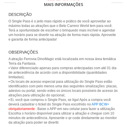
MAIS INFORMAÇÕES
DESCRIÇÃO
O Single Pass é o jeito mais rápido e prático de você aproveitar ao
máximo todas as atrações que o Beto Carrero World tem para você.
Terá a oportunidade de escolher o brinquedo mais incrível e agendar
um horário para se divertir na atração de forma mais rápida. Aproveite
e garanta de forma antecipada!
OBSERVAÇÕES
A atração Ferrovia DinoMagic está localizada em nossa área temática
Terra da Fantasia.
• Valor diferenciado apenas para compras antecipadas com até 01 dia
de antecedência de acordo com a disponibilidade (quantidades
limitadas);
• Os locais de acesso especial para utilização do Single Pass estão
identificados com pelo menos uma das seguintes sinalizações: placas,
adesivo ou portal, sendo estes os únicos locais possíveis de acesso às
atrações para utilização do opcional;
• Ei, você que comprou o Single Pass, se liga! Após a compra você
deverá cadastrar o ticket do Single Pass escolhido no
APP BCW+
obrigatoriamente
. Baixe o APP em seu celular para fazer a utilização.
Escolha o horário disponível para utilizar a atração e chegue com 10
minutos de antecedência. Apresente o qr-code diretamente ao monitor
da atração para poder se divertir.