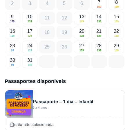
7
8
2
3
4
5
6
159
159
9
10
13
14
15
11
12
109
139
149
139
149
16
17
20
21
22
18
19
119
129
139
139
149
23
24
27
28
29
25
26
99
119
139
139
149
30
31
99
119
Passaportes disponíveis
Passaporte – 1 dia – Infantil
2 a 4 anos
data não selecionada