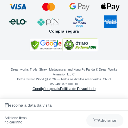
Compra segura
Dreamworks Trolls, Shrek, Madagascar and Kung Fu Panda © DreamWorks
Animation L.L.C.
Beto Carrero World @ 2026 — Todos os direitos reservados. CNPJ
85.248.987/0001-10
Condições gerais
Política de Privacidade
escolha a data da visita
Adicione itens
Adicionar
no carrinho