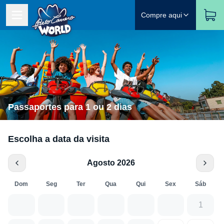
Compre aqui
Passaportes para 1 ou 2 dias
Escolha a data da visita
Agosto 2026
Dom
Seg
Ter
Qua
Qui
Sex
Sáb
1