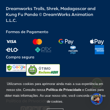
Dreamworks Trolls, Shrek, Madagascar and
Kung Fu Panda © DreamWorks Animation
L.L.C.
Formas de Pagamento
Compra segura
ÓTIMO
Utilizamos cookies para aprimorar ainda mais a sua experiência em
nosso site. Consulte nossa
Política de Privacidade
e Cookies para
Beto Carrero World @ 2026 / Todos os direitos reservados
85.248.987/0001-10
obter mais informações. Ao usar nosso site, você concorda com o uso
Política de Privacidade
de cookies.