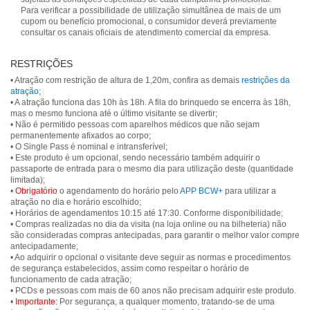
Para verificar a possibilidade de utilização simultânea de mais de um
cupom ou benefício promocional, o consumidor deverá previamente
consultar os canais oficiais de atendimento comercial da empresa.
RESTRIÇÕES
• Atração com restrição de altura de 1,20m, confira as demais
restrições da
atração
;
• A atração funciona das 10h às 18h. A fila do brinquedo se encerra às 18h,
mas o mesmo funciona até o último visitante se divertir;
• Não é permitido pessoas com aparelhos médicos que não sejam
permanentemente afixados ao corpo;
• O Single Pass é nominal e intransferível;
• Este produto é um opcional, sendo necessário também adquirir o
passaporte de entrada para o mesmo dia para utilização deste (quantidade
limitada);
•
Obrigatório
o agendamento do horário pelo
APP BCW+
para utilizar a
atração no dia e horário escolhido;
• Horários de agendamentos 10:15 até 17:30. Conforme disponibilidade;
• Compras realizadas no dia da visita (na loja online ou na bilheteria) não
são consideradas compras antecipadas, para garantir o melhor valor compre
antecipadamente;
• Ao adquirir o opcional o visitante deve seguir as normas e procedimentos
de segurança estabelecidos, assim como respeitar o horário de
funcionamento de cada atração;
• PCDs e pessoas com mais de 60 anos não precisam adquirir este produto.
•
Importante:
Por segurança, a qualquer momento, tratando-se de uma