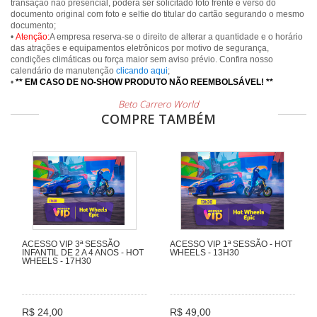
transação não presencial, poderá ser solicitado foto frente e verso do
documento original com foto e selfie do titular do cartão segurando o mesmo
documento;
•
Atenção:
A empresa reserva-se o direito de alterar a quantidade e o horário
das atrações e equipamentos eletrônicos por motivo de segurança,
condições climáticas ou força maior sem aviso prévio. Confira nosso
calendário de manutenção
clicando aqui
;
•
** EM CASO DE NO-SHOW PRODUTO NÃO REEMBOLSÁVEL! **
Beto Carrero World
COMPRE TAMBÉM
ACESSO VIP 3ª SESSÃO
ACESSO VIP 1ª SESSÃO - HOT
INFANTIL DE 2 A 4 ANOS - HOT
WHEELS - 13H30
WHEELS - 17H30
R$ 24,00
R$ 49,00