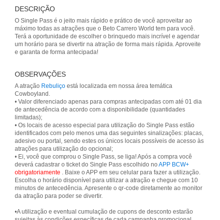
DESCRIÇÃO
O Single Pass é o jeito mais rápido e prático de você aproveitar ao
máximo todas as atrações que o Beto Carrero World tem para você.
Terá a oportunidade de escolher o brinquedo mais incrível e agendar
um horário para se divertir na atração de forma mais rápida. Aproveite
e garanta de forma antecipada!
OBSERVAÇÕES
A atração
Rebuliço
está localizada em nossa área temática
Cowboyland.
• Valor diferenciado apenas para compras antecipadas com até 01 dia
de antecedência de acordo com a disponibilidade (quantidades
limitadas);
• Os locais de acesso especial para utilização do Single Pass estão
identificados com pelo menos uma das seguintes sinalizações: placas,
adesivo ou portal, sendo estes os únicos locais possíveis de acesso às
atrações para utilização do opcional;
• Ei, você que comprou o Single Pass, se liga! Após a compra você
deverá cadastrar o ticket do Single Pass escolhido no
APP BCW+
obrigatoriamente
. Baixe o APP em seu celular para fazer a utilização.
Escolha o horário disponível para utilizar a atração e chegue com 10
minutos de antecedência. Apresente o qr-code diretamente ao monitor
da atração para poder se divertir.
•A utilização e eventual cumulação de cupons de desconto estarão
sujeitas às condições específicas de cada campanha promocional.