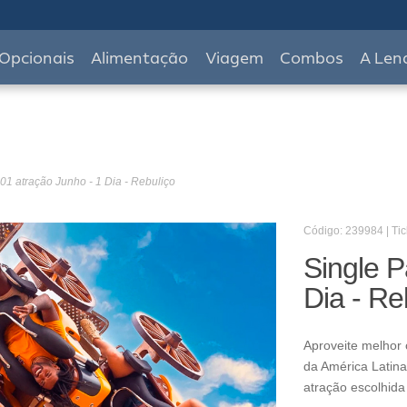
Opcionais
Alimentação
Viagem
Combos
A Len
01 atração Junho - 1 Dia - Rebuliço
Código: 239984 | Tic
Single P
Dia - Re
Aproveite melhor 
da América Latina
atração escolhida