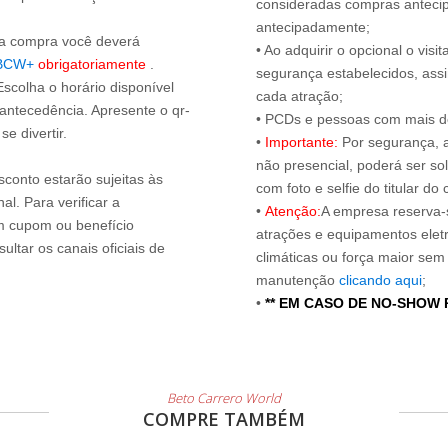
consideradas compras antecip
antecipadamente;
s a compra você deverá
• Ao adquirir o opcional o vi
BCW+
obrigatoriamente
.
segurança estabelecidos, ass
Escolha o horário disponível
cada atração;
 antecedência. Apresente o qr-
• PCDs e pessoas com mais de
e divertir.
•
Importante:
Por segurança, 
não presencial, poderá ser sol
sconto estarão sujeitas às
com foto e selfie do titular 
l. Para verificar a
•
Atenção:
A empresa reserva-s
um cupom ou benefício
atrações e equipamentos elet
ltar os canais oficiais de
climáticas ou força maior sem
manutenção
clicando aqui
;
•
** EM CASO DE NO-SHOW
Beto Carrero World
COMPRE TAMBÉM