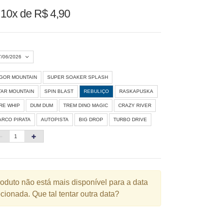
u
10x de R$ 4,90
7/06/2026
IGOR MOUNTAIN
SUPER SOAKER SPLASH
Agosto 2026
»
TAR MOUNTAIN
SPIN BLAST
REBULIÇO
RASKAPUSKA
D
S
T
Q
Q
S
S
IRE WHIP
DUM DUM
TREM DINO MAGIC
CRAZY RIVER
ARCO PIRATA
AUTOPISTA
BIG DROP
TURBO DRIVE
1
3
4
5
6
7
8
10
11
12
13
14
15
6
17
18
19
20
21
22
3
24
25
26
27
28
29
roduto não está mais disponível para a data
cionada. Que tal tentar outra data?
0
31