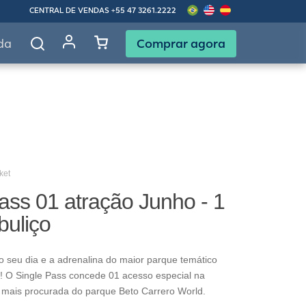
CENTRAL DE VENDAS
+55 47 3261.2222
Comprar agora
da
ket
ass 01 atração Junho - 1
buliço
o seu dia e a adrenalina do maior parque temático
! O Single Pass concede 01 acesso especial na
 mais procurada do parque Beto Carrero World.