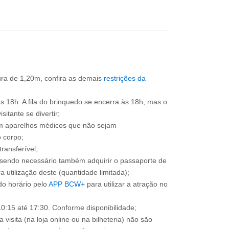
tura de 1,20m, confira as demais
restrições da
às 18h. A fila do brinquedo se encerra às 18h, mas o
itante se divertir;
om aparelhos médicos que não sejam
 corpo;
ransferível;
, sendo necessário também adquirir o passaporte de
 utilização deste (quantidade limitada);
o horário pelo
APP BCW+
para utilizar a atração no
0:15 até 17:30. Conforme disponibilidade;
 visita (na loja online ou na bilheteria) não são