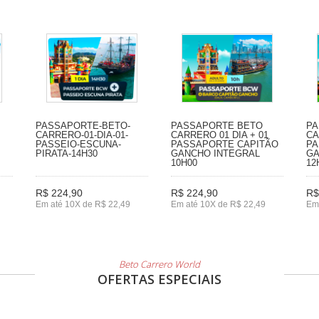
PASSAPORTE-BETO-
PASSAPORTE BETO
PA
CARRERO-01-DIA-01-
CARRERO 01 DIA + 01
CA
PASSEIO-ESCUNA-
PASSAPORTE CAPITÃO
PA
PIRATA-14H30
GANCHO INTEGRAL
GA
10H00
12
R$ 224,90
R$ 224,90
R$
Em até 10X de R$ 22,49
Em até 10X de R$ 22,49
Em
Beto Carrero World
OFERTAS ESPECIAIS