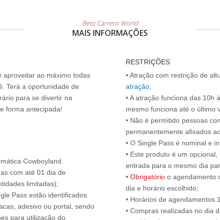
Beto Carrero World
MAIS INFORMAÇÕES
RESTRIÇÕES
cê aproveitar ao máximo todas
• Atração com restrição de al
ê. Terá a oportunidade de
atração
;
ário para se divertir na
• A atração funciona das 10h 
de forma antecipada!
mesmo funciona até o último vis
• Não é permitido pessoas c
permanentemente afixados ao
• O Single Pass é nominal e int
• Este produto é um opcional
emática Cowboyland.
entrada para o mesmo dia para
das com até 01 dia de
•
Obrigatório
o agendamento d
tidades limitadas);
dia e horário escolhido;
ngle Pass estão identificados
• Horários de agendamentos 1
acas, adesivo ou portal, sendo
• Compras realizadas no dia da
es para utilização do