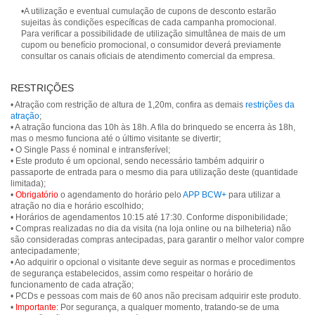
•A utilização e eventual cumulação de cupons de desconto estarão
sujeitas às condições específicas de cada campanha promocional.
Para verificar a possibilidade de utilização simultânea de mais de um
cupom ou benefício promocional, o consumidor deverá previamente
consultar os canais oficiais de atendimento comercial da empresa.
RESTRIÇÕES
• Atração com restrição de altura de 1,20m, confira as demais
restrições da
atração
;
• A atração funciona das 10h às 18h. A fila do brinquedo se encerra às 18h,
mas o mesmo funciona até o último visitante se divertir;
• O Single Pass é nominal e intransferível;
• Este produto é um opcional, sendo necessário também adquirir o
passaporte de entrada para o mesmo dia para utilização deste (quantidade
limitada);
•
Obrigatório
o agendamento do horário pelo
APP BCW+
para utilizar a
atração no dia e horário escolhido;
• Horários de agendamentos 10:15 até 17:30. Conforme disponibilidade;
• Compras realizadas no dia da visita (na loja online ou na bilheteria) não
são consideradas compras antecipadas, para garantir o melhor valor compre
antecipadamente;
• Ao adquirir o opcional o visitante deve seguir as normas e procedimentos
de segurança estabelecidos, assim como respeitar o horário de
funcionamento de cada atração;
• PCDs e pessoas com mais de 60 anos não precisam adquirir este produto.
•
Importante:
Por segurança, a qualquer momento, tratando-se de uma