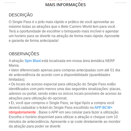
MAIS INFORMAÇÕES
DESCRIÇÃO
O Single Pass é o jeito mais rápido e prático de você aproveitar ao
máximo todas as atrações que o Beto Carrero World tem para você.
Terá a oportunidade de escolher o brinquedo mais incrível e agendar
um horário para se divertir na atração de forma mais rápida. Aproveite
e garanta de forma antecipada!
OBSERVAÇÕES
A atração
Spin Blast
está localizada em nossa área temática NERF
Mania.
• Valor diferenciado apenas para compras antecipadas com até 01 dia
de antecedência de acordo com a disponibilidade (quantidades
limitadas);
• Os locais de acesso especial para utilização do Single Pass estão
identificados com pelo menos uma das seguintes sinalizações: placas,
adesivo ou portal, sendo estes os únicos locais possíveis de acesso às
atrações para utilização do opcional;
• Ei, você que comprou o Single Pass, se liga! Após a compra você
deverá cadastrar o ticket do Single Pass escolhido no
APP BCW+
obrigatoriamente
. Baixe o APP em seu celular para fazer a utilização.
Escolha o horário disponível para utilizar a atração e chegue com 10
minutos de antecedência. Apresente o qr-code diretamente ao monitor
da atração para poder se divertir.