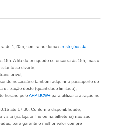
tura de 1,20m, confira as demais
restrições da
às 18h. A fila do brinquedo se encerra às 18h, mas o
itante se divertir;
ransferível;
, sendo necessário também adquirir o passaporte de
 utilização deste (quantidade limitada);
o horário pelo
APP BCW+
para utilizar a atração no
0:15 até 17:30. Conforme disponibilidade;
 visita (na loja online ou na bilheteria) não são
adas, para garantir o melhor valor compre