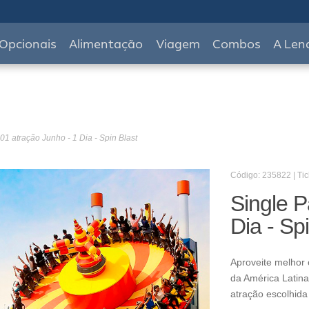
Opcionais
Alimentação
Viagem
Combos
A Len
01 atração Junho - 1 Dia - Spin Blast
Código: 235822 | Tic
Single P
Dia - Sp
Aproveite melhor 
da América Latina
atração escolhida