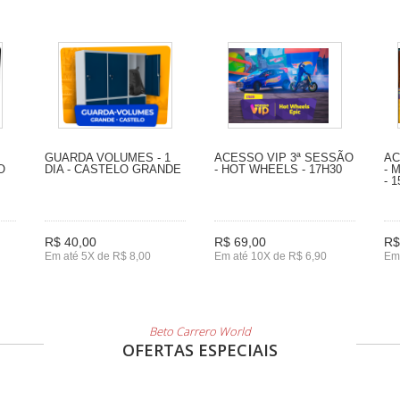
GUARDA VOLUMES - 1
ACESSO VIP 3ª SESSÃO
AC
O
DIA - CASTELO GRANDE
- HOT WHEELS - 17H30
- 
- 
R$ 40,00
R$ 69,00
R$
Em até 5X de R$ 8,00
Em até 10X de R$ 6,90
Em 
Beto Carrero World
OFERTAS ESPECIAIS