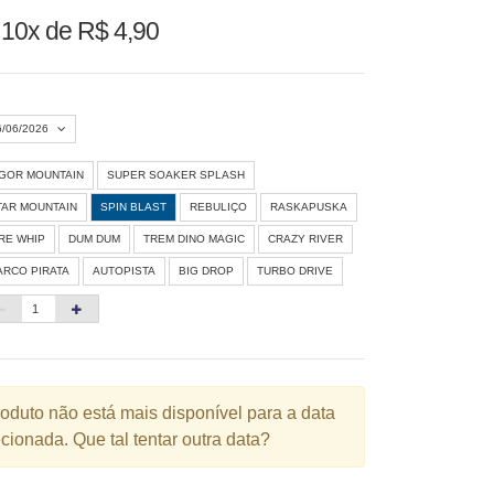
u
10x de R$ 4,90
6/06/2026
IGOR MOUNTAIN
SUPER SOAKER SPLASH
Agosto 2026
»
TAR MOUNTAIN
SPIN BLAST
REBULIÇO
RASKAPUSKA
D
S
T
Q
Q
S
S
IRE WHIP
DUM DUM
TREM DINO MAGIC
CRAZY RIVER
ARCO PIRATA
AUTOPISTA
BIG DROP
TURBO DRIVE
1
3
4
5
6
7
8
10
11
12
13
14
15
6
17
18
19
20
21
22
3
24
25
26
27
28
29
roduto não está mais disponível para a data
cionada. Que tal tentar outra data?
0
31