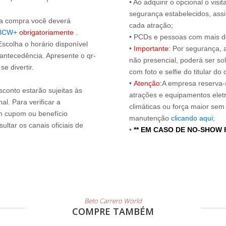
• Ao adquirir o opcional o vi
segurança estabelecidos, ass
s a compra você deverá
cada atração;
BCW+
obrigatoriamente
.
• PCDs e pessoas com mais de
Escolha o horário disponível
•
Importante:
Por segurança, 
 antecedência. Apresente o qr-
não presencial, poderá ser sol
e divertir.
com foto e selfie do titular 
•
Atenção:
A empresa reserva-s
sconto estarão sujeitas às
atrações e equipamentos elet
l. Para verificar a
climáticas ou força maior sem
um cupom ou benefício
manutenção
clicando aqui
;
ltar os canais oficiais de
•
** EM CASO DE NO-SHOW
Beto Carrero World
COMPRE TAMBÉM