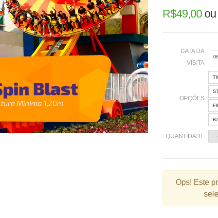
R$
49,00
o
DATA DA
0
VISITA
T
«
S
OPÇÕES
F
B
2
QUANTIDADE
9
1
2
Ops!
Este p
sele
3