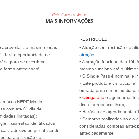
Beto Carrero World
MAIS INFORMAÇÕES
RESTRIÇÕES
cê aproveitar ao máximo todas
• Atração com restrição de al
ê. Terá a oportunidade de
atração
;
ário para se divertir na
• A atração funciona das 10h 
de forma antecipada!
mesmo funciona até o último vis
• O Single Pass é nominal e int
• Este produto é um opcional
entrada para o mesmo dia para
•
Obrigatório
o agendamento d
 temática NERF Mania.
dia e horário escolhido;
das com até 01 dia de
• Horários de agendamentos 1
tidades limitadas);
• Compras realizadas no dia da
ngle Pass estão identificados
consideradas compras antecip
acas, adesivo ou portal, sendo
antecipadamente;
es para utilização do