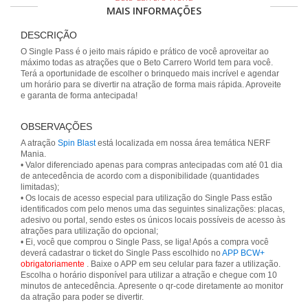
MAIS INFORMAÇÕES
DESCRIÇÃO
O Single Pass é o jeito mais rápido e prático de você aproveitar ao
máximo todas as atrações que o Beto Carrero World tem para você.
Terá a oportunidade de escolher o brinquedo mais incrível e agendar
um horário para se divertir na atração de forma mais rápida. Aproveite
e garanta de forma antecipada!
OBSERVAÇÕES
A atração
Spin Blast
está localizada em nossa área temática NERF
Mania.
• Valor diferenciado apenas para compras antecipadas com até 01 dia
de antecedência de acordo com a disponibilidade (quantidades
limitadas);
• Os locais de acesso especial para utilização do Single Pass estão
identificados com pelo menos uma das seguintes sinalizações: placas,
adesivo ou portal, sendo estes os únicos locais possíveis de acesso às
atrações para utilização do opcional;
• Ei, você que comprou o Single Pass, se liga! Após a compra você
deverá cadastrar o ticket do Single Pass escolhido no
APP BCW+
obrigatoriamente
. Baixe o APP em seu celular para fazer a utilização.
Escolha o horário disponível para utilizar a atração e chegue com 10
minutos de antecedência. Apresente o qr-code diretamente ao monitor
da atração para poder se divertir.