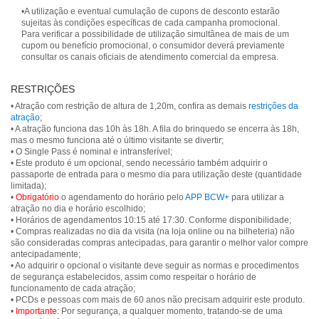
•A utilização e eventual cumulação de cupons de desconto estarão
sujeitas às condições específicas de cada campanha promocional.
Para verificar a possibilidade de utilização simultânea de mais de um
cupom ou benefício promocional, o consumidor deverá previamente
consultar os canais oficiais de atendimento comercial da empresa.
RESTRIÇÕES
• Atração com restrição de altura de 1,20m, confira as demais
restrições da
atração
;
• A atração funciona das 10h às 18h. A fila do brinquedo se encerra às 18h,
mas o mesmo funciona até o último visitante se divertir;
• O Single Pass é nominal e intransferível;
• Este produto é um opcional, sendo necessário também adquirir o
passaporte de entrada para o mesmo dia para utilização deste (quantidade
limitada);
•
Obrigatório
o agendamento do horário pelo
APP BCW+
para utilizar a
atração no dia e horário escolhido;
• Horários de agendamentos 10:15 até 17:30. Conforme disponibilidade;
• Compras realizadas no dia da visita (na loja online ou na bilheteria) não
são consideradas compras antecipadas, para garantir o melhor valor compre
antecipadamente;
• Ao adquirir o opcional o visitante deve seguir as normas e procedimentos
de segurança estabelecidos, assim como respeitar o horário de
funcionamento de cada atração;
• PCDs e pessoas com mais de 60 anos não precisam adquirir este produto.
•
Importante:
Por segurança, a qualquer momento, tratando-se de uma