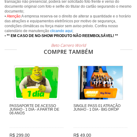
transação não presencial, poderá ser solicitado foto frente e verso do
documento original com foto e selfie do titular do cartão segurando o mesmo
documento;
•
Atenção:
A empresa reserva-se o direito de alterar a quantidade e o horário
das atrações e equipamentos eletrônicos por motivo de segurança,
condições climáticas ou força maior sem aviso prévio. Confira nosso
calendário de manutenção
clicando aqui
;
•
** EM CASO DE NO-SHOW PRODUTO NÃO REEMBOLSÁVEL! **
Beto Carrero World
COMPRE TAMBÉM
PASSAPORTE DE ACESSO
SINGLE PASS 01 ATRAÇÃO
JUNHO - 1 DIA - A PARTIR DE
JUNHO - 1 DIA - BIG DROP
06 ANOS
R$ 299,00
R$ 49,00