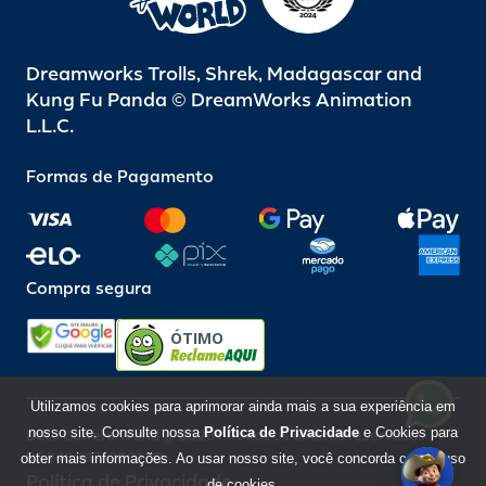
Dreamworks Trolls, Shrek, Madagascar and
Kung Fu Panda © DreamWorks Animation
L.L.C.
Formas de Pagamento
Compra segura
ÓTIMO
Utilizamos cookies para aprimorar ainda mais a sua experiência em
nosso site. Consulte nossa
Política de Privacidade
e Cookies para
Beto Carrero World @ 2026 / Todos os direitos reservados
85.248.987/0001-10
obter mais informações. Ao usar nosso site, você concorda com o uso
Política de Privacidade
de cookies.