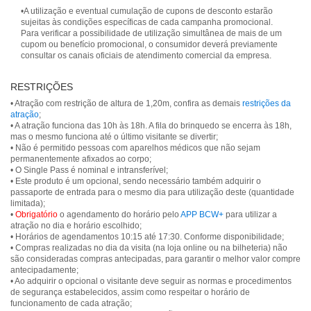
•A utilização e eventual cumulação de cupons de desconto estarão
sujeitas às condições específicas de cada campanha promocional.
Para verificar a possibilidade de utilização simultânea de mais de um
cupom ou benefício promocional, o consumidor deverá previamente
consultar os canais oficiais de atendimento comercial da empresa.
RESTRIÇÕES
• Atração com restrição de altura de 1,20m, confira as demais
restrições da
atração
;
• A atração funciona das 10h às 18h. A fila do brinquedo se encerra às 18h,
mas o mesmo funciona até o último visitante se divertir;
• Não é permitido pessoas com aparelhos médicos que não sejam
permanentemente afixados ao corpo;
• O Single Pass é nominal e intransferível;
• Este produto é um opcional, sendo necessário também adquirir o
passaporte de entrada para o mesmo dia para utilização deste (quantidade
limitada);
•
Obrigatório
o agendamento do horário pelo
APP BCW+
para utilizar a
atração no dia e horário escolhido;
• Horários de agendamentos 10:15 até 17:30. Conforme disponibilidade;
• Compras realizadas no dia da visita (na loja online ou na bilheteria) não
são consideradas compras antecipadas, para garantir o melhor valor compre
antecipadamente;
• Ao adquirir o opcional o visitante deve seguir as normas e procedimentos
de segurança estabelecidos, assim como respeitar o horário de
funcionamento de cada atração;