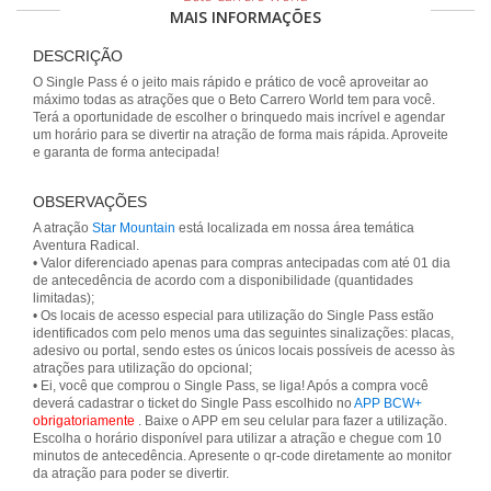
MAIS INFORMAÇÕES
DESCRIÇÃO
O Single Pass é o jeito mais rápido e prático de você aproveitar ao
máximo todas as atrações que o Beto Carrero World tem para você.
Terá a oportunidade de escolher o brinquedo mais incrível e agendar
um horário para se divertir na atração de forma mais rápida. Aproveite
e garanta de forma antecipada!
OBSERVAÇÕES
A atração
Star Mountain
está localizada em nossa área temática
Aventura Radical.
• Valor diferenciado apenas para compras antecipadas com até 01 dia
de antecedência de acordo com a disponibilidade (quantidades
limitadas);
• Os locais de acesso especial para utilização do Single Pass estão
identificados com pelo menos uma das seguintes sinalizações: placas,
adesivo ou portal, sendo estes os únicos locais possíveis de acesso às
atrações para utilização do opcional;
• Ei, você que comprou o Single Pass, se liga! Após a compra você
deverá cadastrar o ticket do Single Pass escolhido no
APP BCW+
obrigatoriamente
. Baixe o APP em seu celular para fazer a utilização.
Escolha o horário disponível para utilizar a atração e chegue com 10
minutos de antecedência. Apresente o qr-code diretamente ao monitor
da atração para poder se divertir.