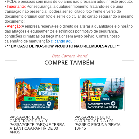
• PCDs e pessoas com mais de 60 anos não precisam adquirir este produto.
•
Importante:
Por segurança, a qualquer momento, tratando-se de uma
transação não presencial, poderá ser solicitado foto frente e verso do
documento original com foto e selfie do titular do cartão segurando o mesmo
documento;
•
Atenção:
A empresa reserva-se o direito de alterar a quantidade e o horário
das atrações e equipamentos eletrônicos por motivo de segurança,
condições climáticas ou força maior sem aviso prévio. Confira nosso
calendário de manutenção
clicando aqui
;
•
** EM CASO DE NO-SHOW PRODUTO NÃO REEMBOLSÁVEL! **
Beto Carrero World
COMPRE TAMBÉM
PASSAPORTE BETO
PASSAPORTE BETO
CARRERO 01 DIA + 01
CARRERO 01 DIA + 01
PASSAPORTE PARQUE TERRA
PASSEIO ESCUNA PIRATA
ATLÂNTICA A PARTIR DE 03
10H45
ANOS