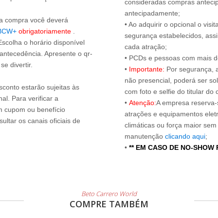
consideradas compras antecip
antecipadamente;
s a compra você deverá
• Ao adquirir o opcional o vi
BCW+
obrigatoriamente
.
segurança estabelecidos, ass
Escolha o horário disponível
cada atração;
 antecedência. Apresente o qr-
• PCDs e pessoas com mais de
e divertir.
•
Importante:
Por segurança, 
não presencial, poderá ser sol
sconto estarão sujeitas às
com foto e selfie do titular 
l. Para verificar a
•
Atenção:
A empresa reserva-s
um cupom ou benefício
atrações e equipamentos elet
ltar os canais oficiais de
climáticas ou força maior sem
manutenção
clicando aqui
;
•
** EM CASO DE NO-SHOW
Beto Carrero World
COMPRE TAMBÉM