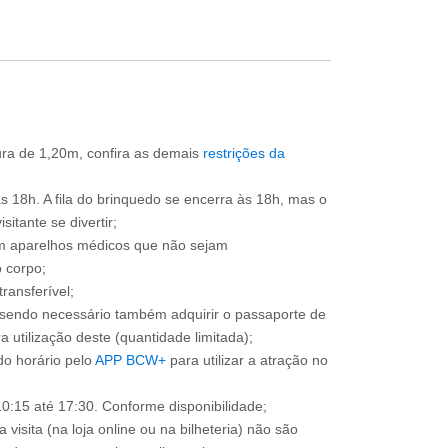
tura de 1,20m, confira as demais
restrições da
às 18h. A fila do brinquedo se encerra às 18h, mas o
itante se divertir;
om aparelhos médicos que não sejam
 corpo;
ransferível;
, sendo necessário também adquirir o passaporte de
 utilização deste (quantidade limitada);
o horário pelo
APP BCW+
para utilizar a atração no
0:15 até 17:30. Conforme disponibilidade;
 visita (na loja online ou na bilheteria) não são