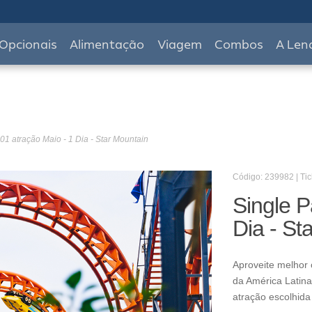
Opcionais
Alimentação
Viagem
Combos
A Len
01 atração Maio - 1 Dia - Star Mountain
Código: 239982 | Tic
Single P
Dia - St
Aproveite melhor 
da América Latina
atração escolhida