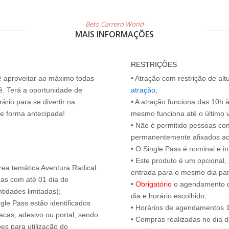
Beto Carrero World
MAIS INFORMAÇÕES
RESTRIÇÕES
cê aproveitar ao máximo todas
• Atração com restrição de al
ê. Terá a oportunidade de
atração
;
ário para se divertir na
• A atração funciona das 10h 
de forma antecipada!
mesmo funciona até o último vis
• Não é permitido pessoas c
permanentemente afixados ao
• O Single Pass é nominal e int
• Este produto é um opcional
rea temática Aventura Radical.
entrada para o mesmo dia para
das com até 01 dia de
•
Obrigatório
o agendamento d
tidades limitadas);
dia e horário escolhido;
ngle Pass estão identificados
• Horários de agendamentos 1
acas, adesivo ou portal, sendo
• Compras realizadas no dia da
es para utilização do