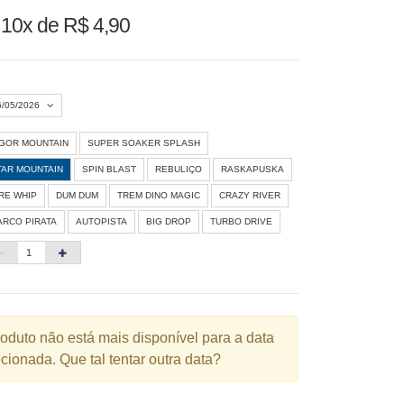
u
10x de R$ 4,90
6/05/2026
IGOR MOUNTAIN
SUPER SOAKER SPLASH
Agosto 2026
»
TAR MOUNTAIN
SPIN BLAST
REBULIÇO
RASKAPUSKA
D
S
T
Q
Q
S
S
IRE WHIP
DUM DUM
TREM DINO MAGIC
CRAZY RIVER
ARCO PIRATA
AUTOPISTA
BIG DROP
TURBO DRIVE
1
3
4
5
6
7
8
10
11
12
13
14
15
6
17
18
19
20
21
22
3
24
25
26
27
28
29
roduto não está mais disponível para a data
cionada. Que tal tentar outra data?
0
31