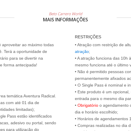
Beto Carrero World
MAIS INFORMAÇÕES
RESTRIÇÕES
cê aproveitar ao máximo todas
• Atração com restrição de al
ê. Terá a oportunidade de
atração
;
ário para se divertir na
• A atração funciona das 10h 
de forma antecipada!
mesmo funciona até o último vis
• Não é permitido pessoas c
permanentemente afixados ao
• O Single Pass é nominal e int
• Este produto é um opcional
rea temática Aventura Radical.
entrada para o mesmo dia para
das com até 01 dia de
•
Obrigatório
o agendamento d
tidades limitadas);
dia e horário escolhido;
ngle Pass estão identificados
• Horários de agendamentos 1
acas, adesivo ou portal, sendo
• Compras realizadas no dia da
es para utilização do