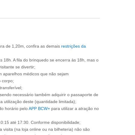
tura de 1,20m, confira as demais
restrições da
às 18h. A fila do brinquedo se encerra às 18h, mas o
itante se divertir;
om aparelhos médicos que não sejam
 corpo;
ransferível;
, sendo necessário também adquirir o passaporte de
 utilização deste (quantidade limitada);
o horário pelo
APP BCW+
para utilizar a atração no
0:15 até 17:30. Conforme disponibilidade;
 visita (na loja online ou na bilheteria) não são