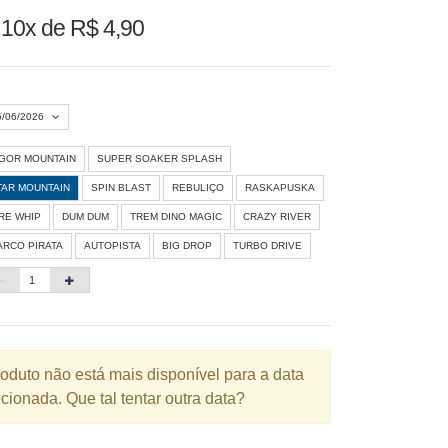
u
10x de R$ 4,90
5/06/2026
IGOR MOUNTAIN
SUPER SOAKER SPLASH
Agosto 2026
»
TAR MOUNTAIN
SPIN BLAST
REBULIÇO
RASKAPUSKA
D
S
T
Q
Q
S
S
IRE WHIP
DUM DUM
TREM DINO MAGIC
CRAZY RIVER
ARCO PIRATA
AUTOPISTA
BIG DROP
TURBO DRIVE
1
3
4
5
6
7
8
10
11
12
13
14
15
6
17
18
19
20
21
22
3
24
25
26
27
28
29
roduto não está mais disponível para a data
cionada. Que tal tentar outra data?
0
31