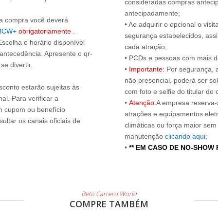
consideradas compras antecip
antecipadamente;
s a compra você deverá
• Ao adquirir o opcional o vi
BCW+
obrigatoriamente
.
segurança estabelecidos, ass
Escolha o horário disponível
cada atração;
 antecedência. Apresente o qr-
• PCDs e pessoas com mais de
e divertir.
•
Importante:
Por segurança, 
não presencial, poderá ser sol
sconto estarão sujeitas às
com foto e selfie do titular 
l. Para verificar a
•
Atenção:
A empresa reserva-s
um cupom ou benefício
atrações e equipamentos elet
ltar os canais oficiais de
climáticas ou força maior sem
manutenção
clicando aqui
;
•
** EM CASO DE NO-SHOW
Beto Carrero World
COMPRE TAMBÉM