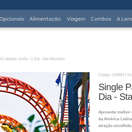
Opcionais
Alimentação
Viagem
Combos
A Len
01 atração Junho - 1 Dia - Star Mountain
Código: 239982 | Tic
Single P
Dia - St
Aproveite melhor 
da América Latina
atração escolhida