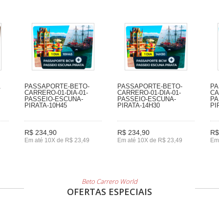
1
PASSAPORTE-BETO-
PASSAPORTE-BETO-
PA
CARRERO-01-DIA-01-
CARRERO-01-DIA-01-
CA
PASSEIO-ESCUNA-
PASSEIO-ESCUNA-
PA
PIRATA-10H45
PIRATA-14H30
PI
R$ 234,90
R$ 234,90
R$
Em até 10X de R$ 23,49
Em até 10X de R$ 23,49
Em
Beto Carrero World
OFERTAS ESPECIAIS