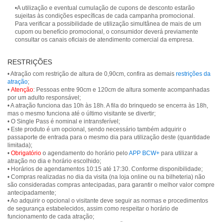
•A utilização e eventual cumulação de cupons de desconto estarão
sujeitas às condições específicas de cada campanha promocional.
Para verificar a possibilidade de utilização simultânea de mais de um
cupom ou benefício promocional, o consumidor deverá previamente
consultar os canais oficiais de atendimento comercial da empresa.
RESTRIÇÕES
• Atração com restrição de altura de 0,90cm, confira as demais
restrições da
atração
;
•
Atenção
: Pessoas entre 90cm e 120cm de altura somente acompanhadas
por um adulto responsável;
• A atração funciona das 10h às 18h. A fila do brinquedo se encerra às 18h,
mas o mesmo funciona até o último visitante se divertir;
• O Single Pass é nominal e intransferível;
• Este produto é um opcional, sendo necessário também adquirir o
passaporte de entrada para o mesmo dia para utilização deste (quantidade
limitada);
•
Obrigatório
o agendamento do horário pelo
APP BCW+
para utilizar a
atração no dia e horário escolhido;
• Horários de agendamentos 10:15 até 17:30. Conforme disponibilidade;
• Compras realizadas no dia da visita (na loja online ou na bilheteria) não
são consideradas compras antecipadas, para garantir o melhor valor compre
antecipadamente;
• Ao adquirir o opcional o visitante deve seguir as normas e procedimentos
de segurança estabelecidos, assim como respeitar o horário de
funcionamento de cada atração;