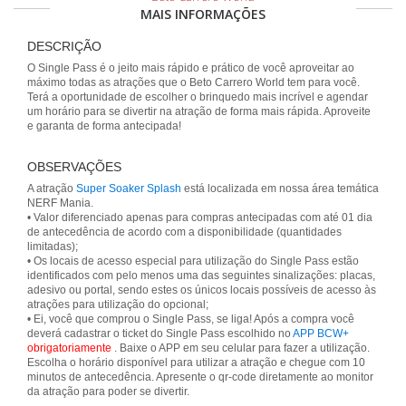
MAIS INFORMAÇÕES
DESCRIÇÃO
O Single Pass é o jeito mais rápido e prático de você aproveitar ao
máximo todas as atrações que o Beto Carrero World tem para você.
Terá a oportunidade de escolher o brinquedo mais incrível e agendar
um horário para se divertir na atração de forma mais rápida. Aproveite
e garanta de forma antecipada!
OBSERVAÇÕES
A atração
Super Soaker Splash
está localizada em nossa área temática
NERF Mania.
• Valor diferenciado apenas para compras antecipadas com até 01 dia
de antecedência de acordo com a disponibilidade (quantidades
limitadas);
• Os locais de acesso especial para utilização do Single Pass estão
identificados com pelo menos uma das seguintes sinalizações: placas,
adesivo ou portal, sendo estes os únicos locais possíveis de acesso às
atrações para utilização do opcional;
• Ei, você que comprou o Single Pass, se liga! Após a compra você
deverá cadastrar o ticket do Single Pass escolhido no
APP BCW+
obrigatoriamente
. Baixe o APP em seu celular para fazer a utilização.
Escolha o horário disponível para utilizar a atração e chegue com 10
minutos de antecedência. Apresente o qr-code diretamente ao monitor
da atração para poder se divertir.