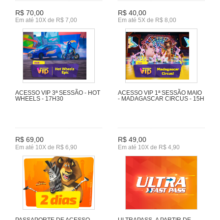
R$ 70,00
R$ 40,00
Em até 10X de R$ 7,00
Em até 5X de R$ 8,00
ACESSO VIP 3ª SESSÃO - HOT
ACESSO VIP 1ª SESSÃO MAIO
WHEELS - 17H30
- MADAGASCAR CIRCUS - 15H
R$ 69,00
R$ 49,00
Em até 10X de R$ 6,90
Em até 10X de R$ 4,90
PASSAPORTE DE ACESSO
ULTRAPASS- A PARTIR DE