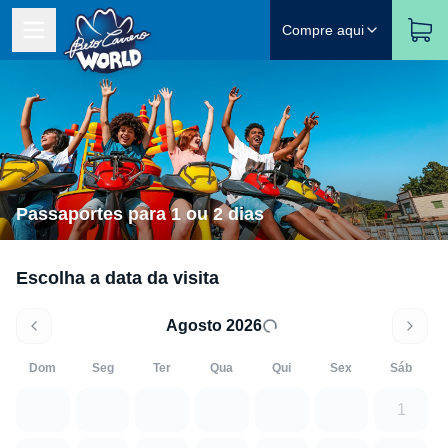
Compre aqui
Passaportes para 1 ou 2 dias
Escolha a data da visita
Agosto 2026
Dom
Seg
Ter
Qua
Qui
Sex
Sáb
1