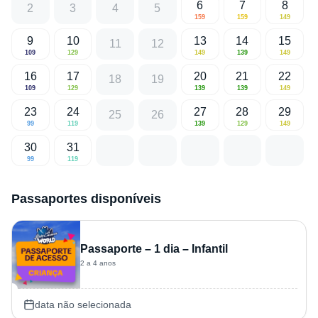
6
7
8
2
3
4
5
159
159
149
9
10
13
14
15
11
12
109
129
149
139
149
16
17
20
21
22
18
19
109
129
139
139
149
23
24
27
28
29
25
26
99
119
139
129
149
30
31
99
119
Passaportes disponíveis
Passaporte – 1 dia – Infantil
2 a 4 anos
data não selecionada