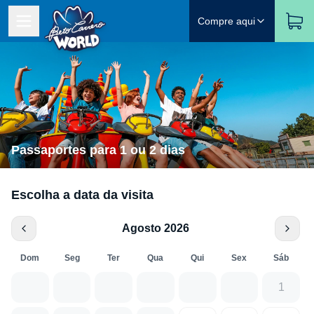
Compre aqui
Passaportes para 1 ou 2 dias
Escolha a data da visita
Agosto 2026
Dom
Seg
Ter
Qua
Qui
Sex
Sáb
1