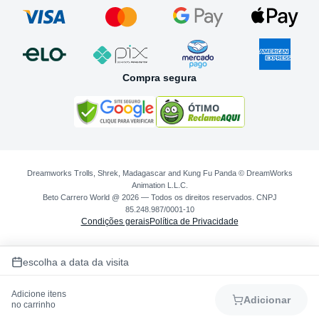
Compra segura
Dreamworks Trolls, Shrek, Madagascar and Kung Fu Panda © DreamWorks
Animation L.L.C.
Beto Carrero World @ 2026 — Todos os direitos reservados. CNPJ
85.248.987/0001-10
Condições gerais
Política de Privacidade
escolha a data da visita
Adicione itens
Adicionar
no carrinho