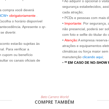
• Ao adquirir o opcional o vi
segurança estabelecidos, ass
s a compra você deverá
cada atração;
BCW+
obrigatoriamente
.
• PCDs e pessoas com mais de
Escolha o horário disponível
•
Importante:
Por segurança, 
 antecedência. Apresente o qr-
não presencial, poderá ser sol
e divertir.
com foto e selfie do titular 
•
Atenção:
A empresa reserva-s
sconto estarão sujeitas às
atrações e equipamentos elet
l. Para verificar a
climáticas ou força maior sem
um cupom ou benefício
manutenção
clicando aqui
;
ltar os canais oficiais de
•
** EM CASO DE NO-SHOW
Beto Carrero World
COMPRE TAMBÉM