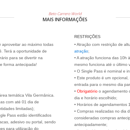
Beto Carrero World
MAIS INFORMAÇÕES
RESTRIÇÕES
cê aproveitar ao máximo todas
• Atração com restrição de alt
ê. Terá a oportunidade de
atração
;
ário para se divertir na
• A atração funciona das 10h 
de forma antecipada!
mesmo funciona até o último vis
• O Single Pass é nominal e int
• Este produto é um opcional
entrada para o mesmo dia para
•
Obrigatório
o agendamento d
área temática Vila Germânica.
dia e horário escolhido;
das com até 01 dia de
• Horários de agendamentos 1
tidades limitadas);
• Compras realizadas no dia da
ngle Pass estão identificados
consideradas compras antecip
acas, adesivo ou portal, sendo
antecipadamente;
es para utilização do