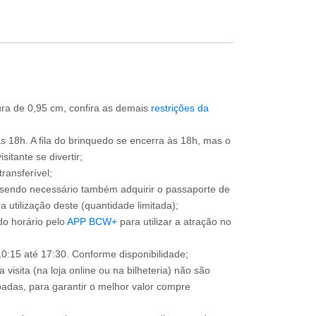
ura de 0,95 cm, confira as demais
restrições da
às 18h. A fila do brinquedo se encerra às 18h, mas o
itante se divertir;
ransferível;
, sendo necessário também adquirir o passaporte de
 utilização deste (quantidade limitada);
o horário pelo
APP BCW+
para utilizar a atração no
0:15 até 17:30. Conforme disponibilidade;
 visita (na loja online ou na bilheteria) não são
adas, para garantir o melhor valor compre