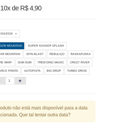
u
10x de R$ 4,90
2/04/2026
IGOR MOUNTAIN
SUPER SOAKER SPLASH
Agosto 2026
»
TAR MOUNTAIN
SPIN BLAST
REBULIÇO
RASKAPUSKA
D
S
T
Q
Q
S
S
IRE WHIP
DUM DUM
TREM DINO MAGIC
CRAZY RIVER
ARCO PIRATA
AUTOPISTA
BIG DROP
TURBO DRIVE
1
3
4
5
6
7
8
10
11
12
13
14
15
6
17
18
19
20
21
22
3
24
25
26
27
28
29
roduto não está mais disponível para a data
cionada. Que tal tentar outra data?
0
31