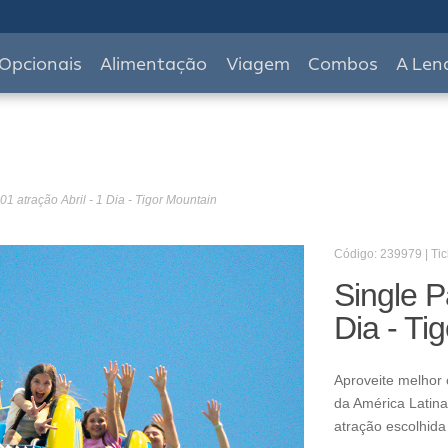
Opcionais
Alimentação
Viagem
Combos
A Len
01 atração Abril - 1 Dia - Tigor Mountain
Código: 239979 | Tic
Single P
Dia - Ti
Aproveite melhor 
da América Latina
atração escolhida