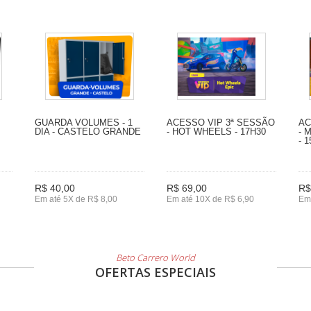
GUARDA VOLUMES - 1
ACESSO VIP 3ª SESSÃO
AC
DIA - CASTELO GRANDE
- HOT WHEELS - 17H30
- 
- 
R$ 40,00
R$ 69,00
R$
Em até 5X de R$ 8,00
Em até 10X de R$ 6,90
Em 
Beto Carrero World
OFERTAS ESPECIAIS