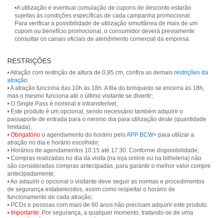
•A utilização e eventual cumulação de cupons de desconto estarão
sujeitas às condições específicas de cada campanha promocional.
Para verificar a possibilidade de utilização simultânea de mais de um
cupom ou benefício promocional, o consumidor deverá previamente
consultar os canais oficiais de atendimento comercial da empresa.
RESTRIÇÕES
• Atração com restrição de altura de 0,95 cm, confira as demais
restrições da
atração
;
• A atração funciona das 10h às 18h. A fila do brinquedo se encerra às 18h,
mas o mesmo funciona até o último visitante se divertir;
• O Single Pass é nominal e intransferível;
• Este produto é um opcional, sendo necessário também adquirir o
passaporte de entrada para o mesmo dia para utilização deste (quantidade
limitada);
•
Obrigatório
o agendamento do horário pelo
APP BCW+
para utilizar a
atração no dia e horário escolhido;
• Horários de agendamentos 10:15 até 17:30. Conforme disponibilidade;
• Compras realizadas no dia da visita (na loja online ou na bilheteria) não
são consideradas compras antecipadas, para garantir o melhor valor compre
antecipadamente;
• Ao adquirir o opcional o visitante deve seguir as normas e procedimentos
de segurança estabelecidos, assim como respeitar o horário de
funcionamento de cada atração;
• PCDs e pessoas com mais de 60 anos não precisam adquirir este produto.
•
Importante:
Por segurança, a qualquer momento, tratando-se de uma