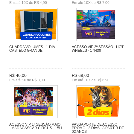
Em até 10X de R$ 4,90
Em até 10X de R$ 7,00
GUARDA VOLUMES - 1 DIA -
ACESSO VIP 3ª SESSÃO - HOT
CASTELO GRANDE
WHEELS - 17H30
R$ 40,00
R$ 69,00
Em até 5X de R$ 8,00
Em até 10X de R$ 6,90
ACESSO VIP 1ª SESSÃO MAIO
PASSAPORTE DE ACESSO
- MADAGASCAR CIRCUS - 15H
PROMO - 2 DIAS - A PARTIR DE
02 ANOS