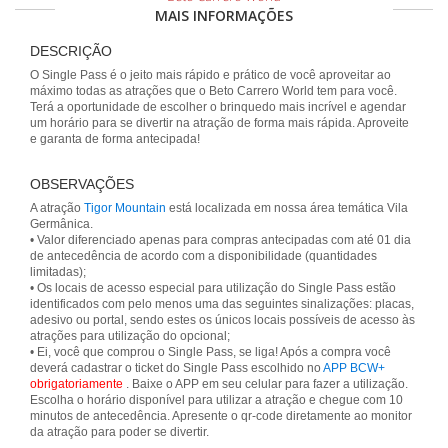
MAIS INFORMAÇÕES
DESCRIÇÃO
O Single Pass é o jeito mais rápido e prático de você aproveitar ao
máximo todas as atrações que o Beto Carrero World tem para você.
Terá a oportunidade de escolher o brinquedo mais incrível e agendar
um horário para se divertir na atração de forma mais rápida. Aproveite
e garanta de forma antecipada!
OBSERVAÇÕES
A atração
Tigor Mountain
está localizada em nossa área temática Vila
Germânica.
• Valor diferenciado apenas para compras antecipadas com até 01 dia
de antecedência de acordo com a disponibilidade (quantidades
limitadas);
• Os locais de acesso especial para utilização do Single Pass estão
identificados com pelo menos uma das seguintes sinalizações: placas,
adesivo ou portal, sendo estes os únicos locais possíveis de acesso às
atrações para utilização do opcional;
• Ei, você que comprou o Single Pass, se liga! Após a compra você
deverá cadastrar o ticket do Single Pass escolhido no
APP BCW+
obrigatoriamente
. Baixe o APP em seu celular para fazer a utilização.
Escolha o horário disponível para utilizar a atração e chegue com 10
minutos de antecedência. Apresente o qr-code diretamente ao monitor
da atração para poder se divertir.