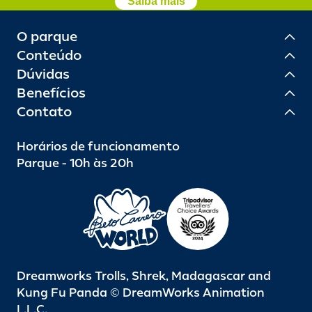
cartões de débito e Pix.
Saiba mais
O parque
Conteúdo
Dúvidas
Benefícios
Contato
Horários de funcionamento
Parque - 10h às 20h
Dreamworks Trolls, Shrek, Madagascar and
Kung Fu Panda © DreamWorks Animation
L.L.C.