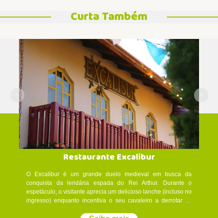
Curta Também
Restaurante Excalibur
O Excalibur é um grande duelo medieval em busca da
conquista da lendária espada do Rei Arthur. Durante o
espetáculo, o visitante aprecia um delicioso lanche (incluso no
ingresso) enquanto incentiva o seu cavaleiro a derrotar os
adversários. Formas de pagamento aceitas:cartões de crédito,