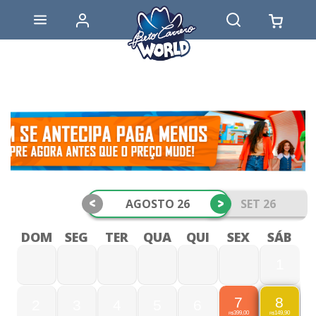
<
>
AGOSTO 26
SET 26
DOM
SEG
TER
QUA
QUI
SEX
SÁB
1
7
8
2
3
4
5
6
399,00
149,90
R$
R$