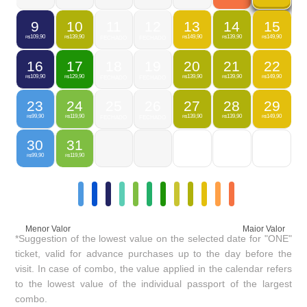
9
10
11
12
13
14
15
109,90
139,90
149,90
139,90
149,90
R$
R$
FECHADO
FECHADO
R$
R$
R$
16
17
18
19
20
21
22
109,90
129,90
139,90
139,90
149,90
R$
R$
FECHADO
FECHADO
R$
R$
R$
23
24
25
26
27
28
29
99,90
119,90
139,90
139,90
149,90
R$
R$
FECHADO
FECHADO
R$
R$
R$
30
31
99,90
119,90
R$
R$
Menor Valor
Maior Valor
*Suggestion of the lowest value on the selected date for "ONE"
ticket, valid for advance purchases up to the day before the
visit. In case of combo, the value applied in the calendar refers
to the lowest value of the individual passport of the largest
combo.