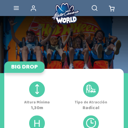
BIG DROP
Altura Mínima
Tipo de Atracción
1,30m
Radical
H