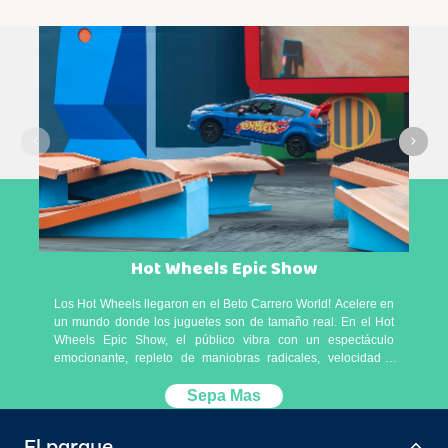
Hot Wheels Epic Show
Los Hot Wheels llegaron en el Beto Carrero World! Acelere en
un mundo donde los juguetes son de tamaño real. En el Hot
Wheels Epic Show, el público vibra con un espectáculo
emocionante, repleto de maniobras radicales, velocidad y
mucha adrenalina! Conozca también las otras atracciones:
Tienda exclusiva y Restaurante temático, además de una
Sepa Mas
increíble zona para fotos! Show incluido en el pasaporte de
entrada al parque.
Garantiza tu asiento VIP
El parque