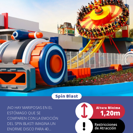
EXPERIENCIAS ÚNICAS E
INMERSIVAS. RESTRICCIÓN DE
ALTURA MÍNIMA: PERSONAS
ENTRE 95 CM Y 1,30 M DE
ALTURA SOLO PUEDEN
PARTICIPAR ACOMPAÑADAS
POR UN ADULTO
RESPONSABLE. PARA
CONDUCIR, ÚNICAMENTE
PERSONAS CON MÁS DE 1,30
M DE ALTURA. RESTRICCIÓN
DE EDAD MÍNIMA: NO HAY
RESTRICCIONES DE EDAD,
SOLO LA ALTURA MÍNIMA
PERMITIDA. RESTRICCIONES: -
PERSONAS CON MIEMBROS
ENYESADOS, CIRUGÍAS O
FRACTURAS RECIENTES Y
Spin Blast
PROBLEMAS DE COLUMNA. -
PERSONAS CON EPILEPSIA,
¡NO HAY MARIPOSAS EN EL
Altura Mínima
CLAUSTROFOBIA,
1,20m
ESTÓMAGO QUE SE
LABERINTITIS, PROBLEMAS
COMPAREN CON LA EMOCIÓN
CARDÍACOS U OTRAS
DEL SPIN BLAST! IMAGINA UN
Restricciones
COMPLICACIONES MÉDICAS. -
de Atracción
ENORME DISCO PARA 40
PERSONAS EN ESTADO DE