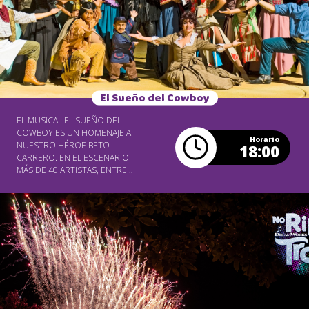
ASIENTO VIP
El Sueño del Cowboy
EL MUSICAL EL SUEÑO DEL
COWBOY ES UN HOMENAJE A
Horario
NUESTRO HÉROE BETO
18:00
CARRERO. EN EL ESCENARIO
MÁS DE 40 ARTISTAS, ENTRE
ACTORES, BAILARINES Y
CANTANTES, PRESENTAN UN
ESPECTÁCULO QUE MEZCLA
MÚSICA, DANZA Y TEATRO. EN
UN ESCENARIO DE MÁS DE 490
M², SE UTILIZAN EN LA
PRESENTACIÓN MÁS DE 100
FIGURINES, CABALLOS
ADIESTRADOS, ALTA
TECNOLOGÍA DE SONIDO Y
LUZ, GRANDES ESCENARIOS Y