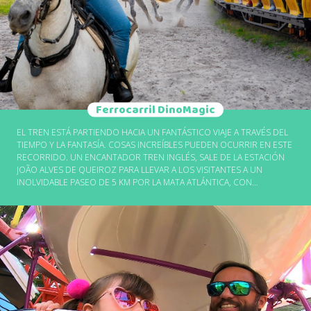
Ferrocarril DinoMagic
EL TREN ESTÁ PARTIENDO HACIA UN FANTÁSTICO VIAJE A TRAVÉS DEL
TIEMPO Y LA FANTASÍA. COSAS INCREÍBLES PUEDEN OCURRIR EN ESTE
RECORRIDO. UN ENCANTADOR TREN INGLÉS, SALE DE LA ESTACIÓN
JOÃO ALVES DE QUEIROZ PARA LLEVAR A LOS VISITANTES A UN
INOLVIDABLE PASEO DE 5 KM POR LA MATA ATLÁNTICA, CON
VEGETACIÓN CUIDADOSAMENTE PRESERVADA. UN CAMINO LLENO DE
SORPRESAS QUE LLEVA A UN MUNDO DE MAGIA POBLADO POR
DINOSAURIOS, SERES DEL BOSQUE Y SERPIENTES GIGANTES. PARA
COMPLETAR LA EMOCIÓN, EN EL TRAYECTO SIGUE UN TERRIBLE
ASALTO AL TREN. DESPUÉS DE QUE TODOS LOS PASAJEROS VIVEN
FUERTES EMOCIONES, EL TREN SIGUE PARA UN VIAJE EN EL TIEMPO,
QUE LLEVA A LA CUEVA DE LOS DINOSAURIOS.