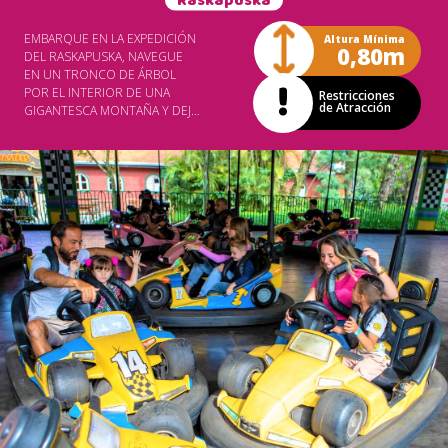
Raskapuska
EMBARQUE EN LA EXPEDICIÓN
Altura Mínima
0,80m
DEL RASKAPUSKA, NAVEGUE
EN UN TRONCO DE ÁRBOL
POR EL INTERIOR DE UNA
Restricciones
de Atracción
GIGANTESCA MONTAÑA Y DEJE
LA MAGIA LLEVARLO A
MUNDOS FASCINANTES,
REPLETOS DE MÚSICA,
COLORES, FANTASÍA Y
MARAVILLOSAS SORPRESAS.