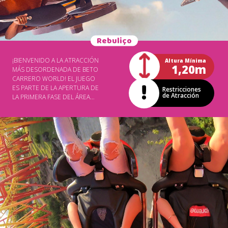
EL ÚLTIMO VISITANTE SE HAYA
DIVERTIDO.
Rebuliço
¡BIENVENIDO A LA ATRACCIÓN
Altura Mínima
1,20m
MÁS DESORDENADA DE BETO
CARRERO WORLD! EL JUEGO
ES PARTE DE LA APERTURA DE
Restricciones
de Atracción
LA PRIMERA FASE DEL ÁREA
TEMÁTICA COWBOYLAND Y ES
FABRICADO POR LA EMPRESA
ITALIANA ZAMPERLA,
MUNDIALMENTE CONOCIDA
POR DESARROLLAR VARIAS
ATRACCIONES PARA LOS MÁS
VALIENTES. UNA NOVEDAD
COMO ESTA REALMENTE
CAUSARÁ EL MAYOR REVUELO.
ENTONCES, ¿LO
ENFRENTARÁS? *HORA
CORRESPONDIENTE AL CIERRE
DEL FINAL DE LA COLA.