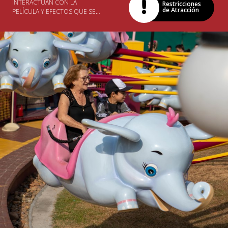
INTERACTÚAN CON LA
Restricciones
de Atracción
PELÍCULA Y EFECTOS QUE SE
MUEVEN CON TODAS LAS
SENSACIONES DEL CUERPO.
UNA PELÍCULA CON MUCHA
AVENTURA Y ADRENALINA
PARA TODA LA FAMILIA. ¡VENGA
A VIVIR ESA EXPERIENCIA!