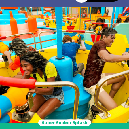
PERSONAS GIRANDO
EMBRIAGUEZ O EN MALAS
FRENÉTICAMENTE SOBRE UN
CONDICIONES FÍSICAS O
RIEL CON FORMA DE OLA.
PSICOLÓGICAS. - PERSONAS
¿ESTÁS LISTO PARA
QUE NO PUEDAN ESTAR
EMBARCARTE EN UNA
CORRECTAMENTE
AVENTURA LLENA DE
ACOMODADAS EN EL ASIENTO
MOVIMIENTOS INCREÍBLES Y
DEL CARRITO, IMPIDIENDO EL
RISAS CONTAGIOSAS? ¡SI LA
CIERRE ADECUADO DEL
RESPUESTA ES SÍ, ENTONCES
CINTURÓN DE SEGURIDAD
ERES EL PRÓXIMO EN LA FILA
(CINTURA). LA FILA DE LA
PARA ESTA ATRACCIÓN
ATRACCIÓN SE CIERRA A LAS
EXCLUSIVA EN BRASIL! ALTURA
19:00, PERO EL JUEGO
MÍNIMA PERMITIDA: 120 CM
CONTINÚA FUNCIONANDO
ATENCIÓN PRIORITARIA:
HASTA QUE EL ÚLTIMO
CONSULTA CON UN MONITOR
VISITANTE DISFRUTE DE LA
DIRECTAMENTE EN LA
EXPERIENCIA.
ATRACCIÓN. LA FILA PARA EL
JUEGO SE CIERRA A LAS 18H,
PERO LA ATRACCIÓN
FUNCIONA HASTA QUE EL
ÚLTIMO VISITANTE SE
DIVIERTA. • NO SE PERMITE EL
INGRESO DE PERSONAS CON
DISPOSITIVOS MÉDICOS QUE
Super Soaker Splash
NO ESTÉN