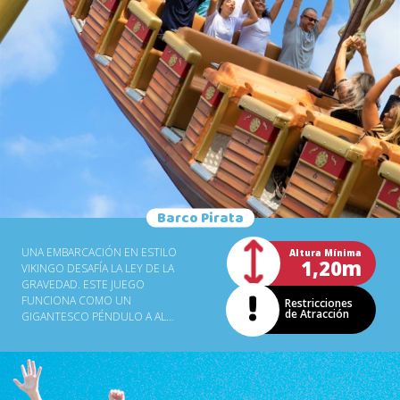
Barco Pirata
UNA EMBARCACIÓN EN ESTILO
Altura Mínima
1,20m
VIKINGO DESAFÍA LA LEY DE LA
GRAVEDAD. ESTE JUEGO
FUNCIONA COMO UN
Restricciones
de Atracción
GIGANTESCO PÉNDULO A ALTA
VELOCIDAD, MOVIMIENTOS DE
UN LADO A OTRO, SIMULAN
UNA TEMPESTAD EN ALTA MAR.
CONSTRUIDO POR UNA
EMPRESA ALEMANA, EL BARCO