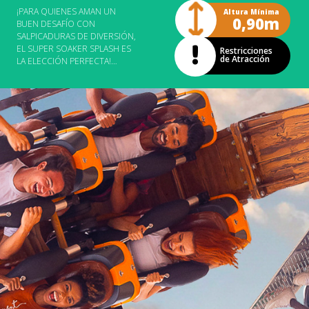
PERMANENTEMENTE FIJADOS
¡PARA QUIENES AMAN UN
Altura Mínima
AL CUERPO.
0,90m
BUEN DESAFÍO CON
SALPICADURAS DE DIVERSIÓN,
EL SUPER SOAKER SPLASH ES
Restricciones
de Atracción
LA ELECCIÓN PERFECTA!
PREPÁRATE PARA MOJARTE,
PERO CUIDADO, PORQUE
AQUÍ EL JUEGO ES EN SERIO.
DEMUESTRA TU PUNTERÍA
MIENTRAS GIRAS SIN PARAR EN
ESTA EMOCIONANTE
ATRACCIÓN. SI CREES QUE ES
FÁCIL, SERÁ MEJOR QUE LO
PIENSES DOS VECES, ¡PORQUE
LA DIVERSIÓN GIRA A TODA
VELOCIDAD! ATENCIÓN:
PERSONAS CON ESTATURA
ENTRE 90 CM Y 120 CM SOLO
PUEDEN INGRESAR
ACOMPAÑADAS POR UN
ADULTO RESPONSABLE. LA
FILA DE LA ATRACCIÓN SE
CIERRA A LAS 18 H, PERO LA
MISMA FUNCIONA HASTA QUE