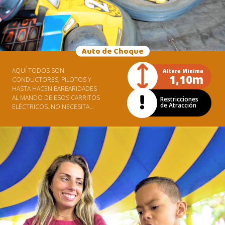
Auto de Choque
AQUÍ TODOS SON
Altura Mínima
1,10m
CONDUCTORES, PILOTOS Y
HASTA HACEN BARBARIDADES
AL MANDO DE ESOS CARRITOS
Restricciones
de Atracción
ELÉCTRICOS. NO NECESITA
CARNET DE HABILITACIÓN,
SÓLO DE MUCHO CORAJE.