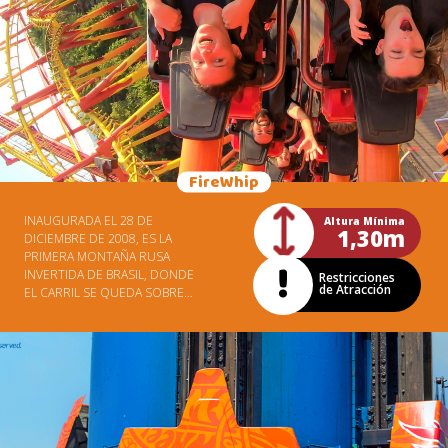
FireWhip
INAUGURADA EL 28 DE
Altura Mínima
1,30m
DICIEMBRE DE 2008, ES LA
PRIMERA MONTAÑA RUSA
INVERTIDA DE BRASIL, DONDE
Restricciones
de Atracción
EL CARRIL SE QUEDA SOBRE
SU CABEZA Y SUS PIES
QUEDAN LITERALMENTE
COLGADOS. UNA VERDADERA
SENSACIÓN DE VUELO SOBRE
LAGOS Y CASCADAS, EN 700
METROS DE MUCHA
ADRENALINA. CASI 100KM / H, 5
LOOPINGS Y 4,5 VECES LA