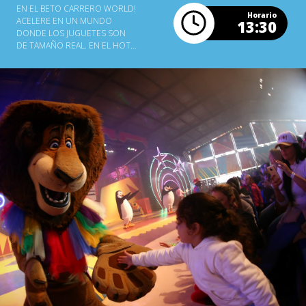
EN EL BETO CARRERO WORLD!
Horario
ACELERE EN UN MUNDO
13:30
DONDE LOS JUGUETES SON
DE TAMAÑO REAL. EN EL HOT
WHEELS EPIC SHOW, EL
PÚBLICO VIBRA CON UN
ESPECTÁCULO EMOCIONANTE,
REPLETO DE MANIOBRAS
RADICALES, VELOCIDAD Y
MUCHA ADRENALINA!
CONOZCA TAMBIÉN LAS
OTRAS ATRACCIONES: TIENDA
EXCLUSIVA Y RESTAURANTE
TEMÁTICO, ADEMÁS DE UNA
INCREÍBLE ZONA PARA FOTOS!
SHOW INCLUIDO EN EL
PASAPORTE DE ENTRADA AL
PARQUE. GARANTIZA TU
ASIENTO VIP