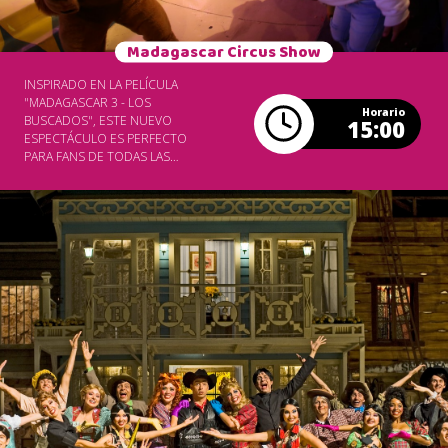
Madagascar Circus Show
INSPIRADO EN LA PELÍCULA
"MADAGASCAR 3 - LOS
Horario
BUSCADOS", ESTE NUEVO
15:00
ESPECTÁCULO ES PERFECTO
PARA FANS DE TODAS LAS
EDADES. EL PÚBLICO SIENTE
LA ENERGÍA DE LA MÚSICA,
DANZA E INCREÍBLES
NÚMEROS DE CIRCO QUE
COMPONEN EL MADAGASCAR
CIRCUS SHOW! UN
VERDADERO ESPECTÁCULO
CON 120 METROS
CUADRADOS DE PANTALLAS
DE LED - TOTALIZANDO 975
PULGADAS - Y MÁS DE 30
ARTISTAS EN EL ELENCO.
¡DIVERSIÓN PARA LA FAMILIA
ENTERA! SHOW INCLUIDO EN
EL PASAPORTE DE ENTRADA AL
PARQUE. GARANTIZA TU