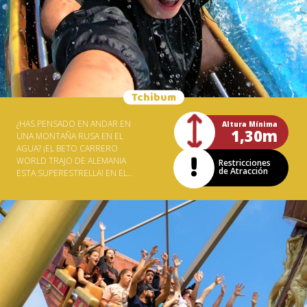
Tchibum
¿HAS PENSADO EN ANDAR EN
Altura Mínima
1,30m
UNA MONTAÑA RUSA EN EL
AGUA? ¡EL BETO CARRERO
WORLD TRAJO DE ALEMANIA
Restricciones
de Atracción
ESTA SUPERESTRELLA! EN EL
TCHIBUM LOS CARRITOS SON
SUSTITUIDOS POR
BARQUITOS Y LOS VISITANTES
PASEAN A 15 METROS DE
ALTURA HASTA CAER A 80 KM /
H EN UN TANQUE DE AGUA.