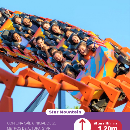
UNA VELOCIDAD DE 120KM / H.
LOS USUARIOS DE LA
ATRACCIÓN PUEDEN, SIN
EMBARGO, QUEDARSE
TRANQUILOS: LA SEGURIDAD
DEL JUEGO ESTÁ
GARANTIZADA POR LA TUV
(ORGANIZACIÓN DE
VIGILANCIA TÉCNICA), DE
ALEMANIA, CONFORME
CERTIFICADO EXPEDIDO A
BETO CARRERO WORLD. EL
MONTAJE DE LA BIG DROP
EXIGIÓ EL DESPLAZAMIENTO
ESPECIAL PARA SANTA
CATARINA DE UNA GRÚA DE
PORTO ALEGRE, QUE PESA
APROXIMADAMENTE 200
TONELADAS. PARA LOS
VALIENTES AMANTES DE LA
ADRENALINA ES UN DESAFÍO Y
TANTO.
Star Mountain
CON UNA CAÍDA INICIAL DE 35
Altura Mínima
1,20m
METROS DE ALTURA, STAR