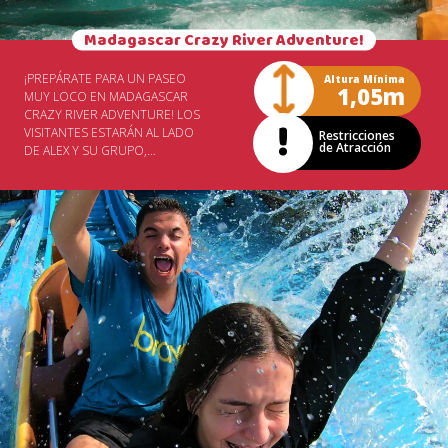
Madagascar Crazy River Adventure!
¡PREPÁRATE PARA UN PASEO
Altura Mínima
1,05m
MUY LOCO EN MADAGASCAR
CRAZY RIVER ADVENTURE! LOS
VISITANTES ESTARÁN AL LADO
Restricciones
de Atracción
DE ALEX Y SU GRUPO,
MIENTRAS INTENTAN ESCAPAR
DE UNA AVALANCHA. LAS
CORREDERAS GARANTIZARÁN
MUCHA DIVERSIÓN Y RISAS,
MIENTRAS LOS BOTES GIRAN
FUERA DE CONTROL.