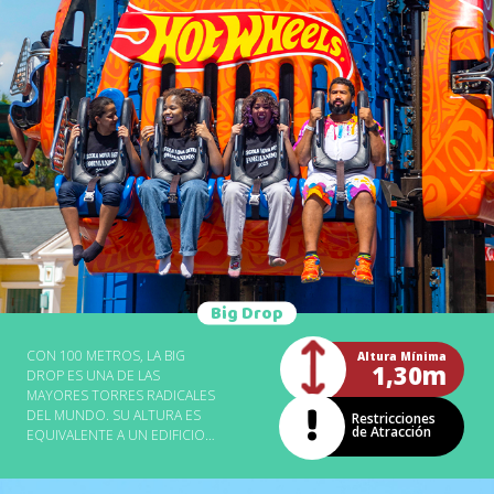
FUERZA DE LA GRAVEDAD.
Big Drop
CON 100 METROS, LA BIG
Altura Mínima
1,30m
DROP ES UNA DE LAS
MAYORES TORRES RADICALES
DEL MUNDO. SU ALTURA ES
Restricciones
de Atracción
EQUIVALENTE A UN EDIFICIO
DE MÁS DE 30 PISOS. EN LA
CAÍDA EL ASCENSOR LLEGA A