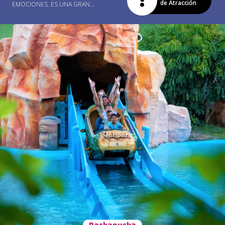
de Atracción
EMOCIONES. ES UNA GRAN
OPCIÓN PARA LOS NIÑOS
RADICALES QUE AÚN NO
PUEDEN ASISTIR A LAS OTRAS
ATRACCIONES. RECORRA MÁS
DE MEDIO KILÓMETRO DE
SUBIDAS, BAJADAS Y CURVAS
LLENAS DE ADRENALINA, A 15
METROS DE ALTURA,
CAMINANDO A CASI 50 KM / H.