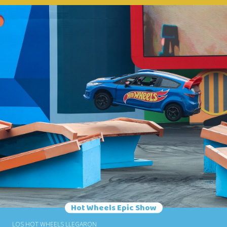
LLEGAMOS A LA EDAD MEDIA
EN UN MOMENTO DE
AVENTURA CRUCIAL. EL
CASTILLO, TODO DECORADO
CON BLASONES DE LA NOBLE
ARISTOCRACIA, ES ESCENARIO
DE UN MAGNÍFICO
ESPECTÁCULO. EL NARRADOR
APACIGUA A LA HINCHADA,
QUE VIBRA MIENTRAS SU
CABALLERO FAVORITO LUCHA
BRAVAMENTE EN UNA
VALIENTE PRUEBA DE
HEROÍSMO MEDIEVAL. *
ATRACCIÓN PAGA A PARTE.
COMPRAR ENTRADA 1 DÍA
ADULTO COMPRAR UN BILLETE
DE UN DÍA NIÑOS
Hot Wheels Epic Show
LOS HOT WHEELS LLEGARON