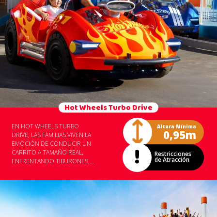
Hot Wheels Turbo Drive
EN HOT WHEELS TURBO
Altura Mínima
0,95m
DRIVE, LAS FAMILIAS VIVEN LA
EMOCIÓN DE CONDUCIR UN
CARRITO A TAMAÑO REAL,
Restricciones
de Atracción
ENFRENTANDO TIBURONES,
DINOSAURIOS, DRAGONES Y
MUCHAS SORPRESAS EN UNA
PISTA LLENA DE DESAFÍOS.
UNA ATRACCIÓN INTERACTIVA
QUE REFUERZA LOS
VÍNCULOS Y OFRECE