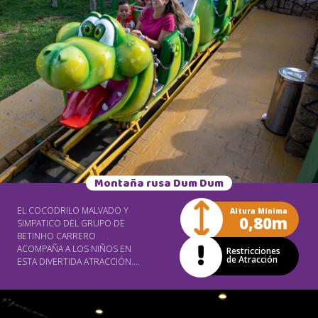
Montaña rusa Dum Dum
EL COCODRILO MALVADO Y
Altura Mínima
0,80m
SIMPATICO DEL GRUPO DE
BETINHO CARRERO
ACOMPAÑA A LOS NIÑOS EN
Restricciones
de Atracción
ESTA DIVERTIDA ATRACCIÓN.
LA MONTAÑA RUSA DUM DUM
FUE DISEÑADA PARA OFRECER
LA DOSIS CORRECTA DE
EMOCIÓN PARA LOS