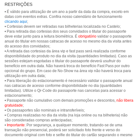
RESTRIÇÕES
• É válido para utilização de um ano a partir da data da compra, exceto em
datas com eventos extras. Confira nosso calendário de funcionamento
clicando aqui
;
• Cortesias devem ser retiradas nas bilheterias localizada no Castelo;
• Para retirada das cortesias dos seus convidados o titular do passaporte
deve estar junto para a leitura biométrica. É
obrigatório
validar o passaporte
anual do titular em nossas catracas de acesso no mesmo dia da visita antes
do acesso dos convidados;
• A retirada das cortesias da área vip e fast pass será realizada conforme
disponibilidade do produto no dia da visita (quantidades limitadas). Caso as
sessões estejam esgotadas o titular do passaporte deverá usufruir do
benefício em outra data. Não haverá troca do benefício Fast Pass por outro
opcional do grupo. Em caso de No-Show na área vip não haverá troca para
utilização em outra data;
• Para liberação do estacionamento é necessário validar o passaporte anual
nas catracas de acesso conforme disponibilidade no dia (quantidades
limitadas). Utilize o Qr-Code do passaporte nas cancelas para acessar o
estacionamento;
• Passaporte não cumulativo com demais promoções e descontos,
não libera
gratuidade
;
• Os passaportes são nominais e intransferíveis;
• Compras realizadas no dia da visita (na loja online ou na bilheteria) não
são consideradas compras antecipadas;
•
Importante:
Por segurança, a qualquer momento, tratando-se de uma
transação não presencial, poderá ser solicitado foto frente e verso do
documento original com foto e selfie do titular do cartão segurando o mesmo