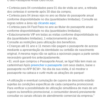
O seu Passaporte Anual Ouro inclui:
• Cortesia para 04 convidados para 01 dia de visita ao ano, a retirada
dos cortesias é somente após 30 dias da compra;
• Cortesia para 04 áreas vips no ano ao titular do passaporte anual
conforme disponibilidade no dia (quantidades limitadas). Consulte as
regras sobre a área vip
clicando aqui
;
• Cortesia para 04 Fast Pass no ano ao titular do passaporte anual
conforme disponibilidade no dia (quantidades limitadas);
• Estacionamento VIP em todas as visitas conforme disponibilidade no
dia (quantidades limitadas), 1 estacionamento por dia;.
Consulte as restrições para utilização dos benefícios.
• Crianças até 01 ano e 11 meses não pagam o passaporte de acesso
mediante a apresentação da identidade ou certidão de nascimento
original. A mesma regra não se aplica a opcionais pagos a parte sendo
necessário garanti-los antecipadamente;
• Ei, você que comprou o Passaporte Anual, se liga! Não tem mais as
carteirinhas! Após
preencher o passaporte
com seus dados, baixe o
passaporte no APP BCW+. No dia da sua visita, é só mostrar o
• A utilização e eventual cumulação de cupons de desconto estarão
sujeitas às condições específicas de cada campanha promocional.
Para verificar a possibilidade de utilização simultânea de mais de um
cupom ou benefício promocional, o consumidor deverá previamente
consultar os canais oficiais de atendimento comercial da empresa."