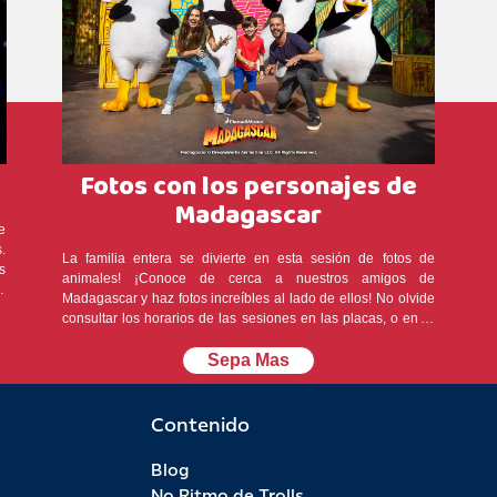
Fotos con los personajes de
Madagascar
e
.
La familia entera se divierte en esta sesión de fotos de
s
animales! ¡Conoce de cerca a nuestros amigos de
s
Madagascar y haz fotos increíbles al lado de ellos! No olvide
s
consultar los horarios de las sesiones en las placas, o en el
0
mostrador de atención e información en el Castillo de las
Naciones. Lugar: Área temática Madagascar Duración de
Sepa Mas
u
cada sesión - 15 minutos En días de lluvia, encuentras en el
Teatro Madagascar
Contenido
Blog
No Ritmo de Trolls