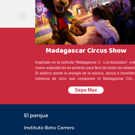
Madagascar Circus Show
Inspirado en la película "Madagascar 3 - Los buscados", est
nuevo espectáculo es perfecto para fans de todas las edades
El público siente la energía de la música, danza e increíble
números de circo que componen el Madagascar Circu
Show! Un verdadero espectáculo con 120 metros cuadrado
de pantallas de LED - totalizando 975 pulgadas - y más de 3
Sepa Mas
artistas en el elenco. ¡Diversión para la familia entera! Show
incluido en el pasaporte de entrada al parque.
Garantiza t
asiento VIP
El parque
Instituto Beto Carrero