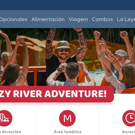
Opcionales
Alimentación
Viagem
Combos
La Ley
Y RIVER ADVENTURE!
M
e Atracción
Área Temática
Horari