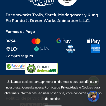
Dreamworks Trolls, Shrek, Madagascar y Kung
Fu Panda © DreamWorks Animation L.L.C.
Formas de Pago
Compra segura
ÓTIMO
Utilizamos cookies para aprimorar ainda mais a sua experiência em
nosso site. Consulte nossa
Política de Privacidade
e Cookies para
Beto Carrero World @ 2026 / Todos los derechos reservados
85.248.987/0001-10
obter mais informações. Ao usar nosso site, você concorda com o uso
Política de privacidad
de cookies.