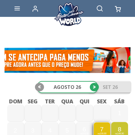
<
>
AGOSTO 26
SET 26
DOM
SEG
TER
QUA
QUI
SEX
SÁB
1
6
8
7
2
3
4
5
159,90
149,90
159,90
R$
R$
R$