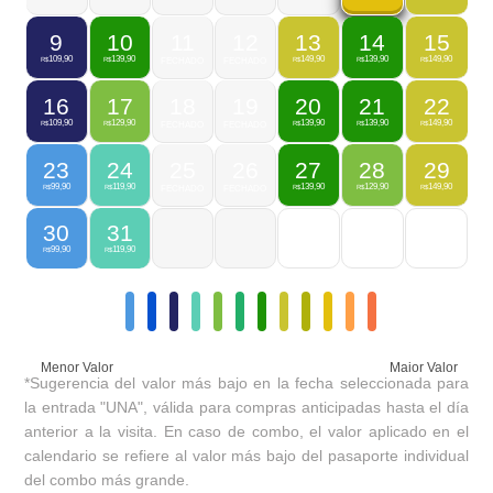
9
10
11
12
13
14
15
109,90
139,90
149,90
139,90
149,90
R$
R$
FECHADO
FECHADO
R$
R$
R$
16
17
18
19
20
21
22
109,90
129,90
139,90
139,90
149,90
R$
R$
FECHADO
FECHADO
R$
R$
R$
23
24
25
26
27
28
29
99,90
119,90
139,90
129,90
149,90
R$
R$
FECHADO
FECHADO
R$
R$
R$
30
31
99,90
119,90
R$
R$
Menor Valor
Maior Valor
*Sugerencia del valor más bajo en la fecha seleccionada para
la entrada "UNA", válida para compras anticipadas hasta el día
anterior a la visita. En caso de combo, el valor aplicado en el
calendario se refiere al valor más bajo del pasaporte individual
del combo más grande.