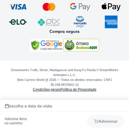
Compra segura
Dreamworks Trolls, Shrek, Madagascar and Kung Fu Panda © DreamWorks
Animation L.L.C.
Beto Carrero World @ 2026 — Todos os direitos reservados. CNPJ
85.248.987/0001-10
Condições gerais
Política de Privacidade
escolha a data da visita
Adicione itens
Adicionar
no carrinho