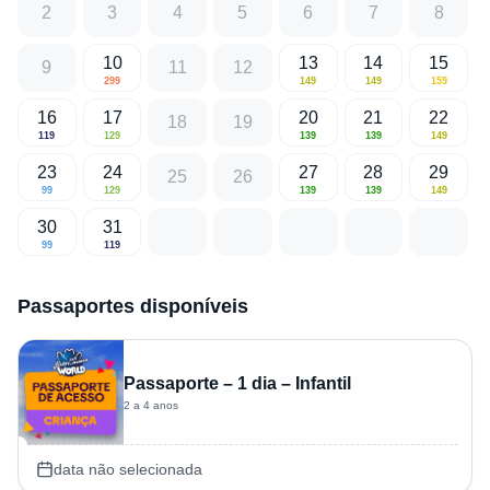
2
3
4
5
6
7
8
10
13
14
15
9
11
12
299
149
149
159
16
17
20
21
22
18
19
119
129
139
139
149
23
24
27
28
29
25
26
99
129
139
139
149
30
31
99
119
Passaportes disponíveis
Passaporte – 1 dia – Infantil
2 a 4 anos
data não selecionada