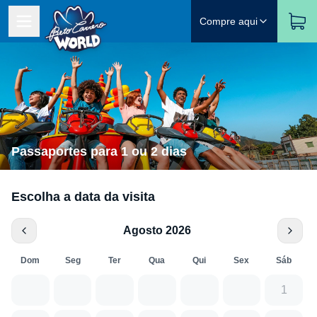
Compre aqui
Passaportes para 1 ou 2 dias
Escolha a data da visita
Agosto 2026
Dom
Seg
Ter
Qua
Qui
Sex
Sáb
1