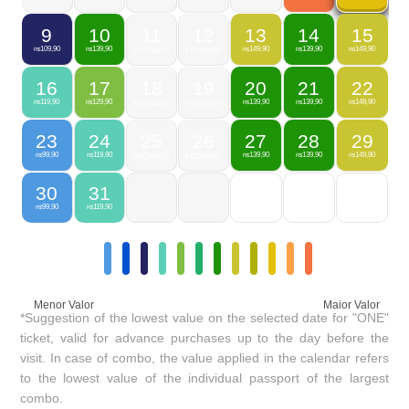
9
10
11
12
13
14
15
109,90
139,90
149,90
139,90
149,90
R$
R$
FECHADO
FECHADO
R$
R$
R$
16
17
18
19
20
21
22
119,90
129,90
139,90
139,90
149,90
R$
R$
FECHADO
FECHADO
R$
R$
R$
23
24
25
26
27
28
29
99,90
119,90
139,90
139,90
149,90
R$
R$
FECHADO
FECHADO
R$
R$
R$
30
31
99,90
119,90
R$
R$
Menor Valor
Maior Valor
*Suggestion of the lowest value on the selected date for "ONE"
ticket, valid for advance purchases up to the day before the
visit. In case of combo, the value applied in the calendar refers
to the lowest value of the individual passport of the largest
combo.