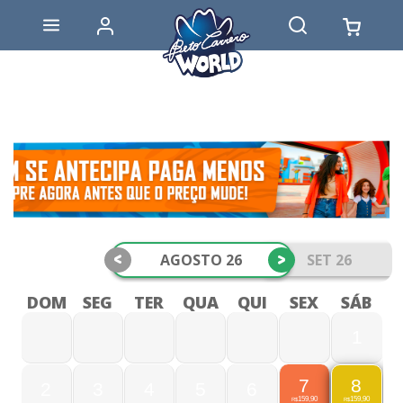
<
>
AGOSTO 26
SET 26
DOM
SEG
TER
QUA
QUI
SEX
SÁB
1
7
8
2
3
4
5
6
159,90
159,90
R$
R$