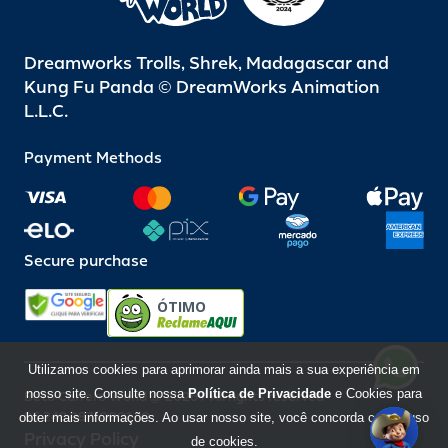
Dreamworks Trolls, Shrek, Madagascar and
Kung Fu Panda © DreamWorks Animation
L.L.C.
Payment Methods
Secure purchase
ÓTIMO
Utilizamos cookies para aprimorar ainda mais a sua experiência em
nosso site. Consulte nossa
Política de Privacidade
e Cookies para
Beto Carrero World @ 2026 / All rights reserved
85.248.987/0001-10
obter mais informações. Ao usar nosso site, você concorda com o uso
Privacy Policy
de cookies.