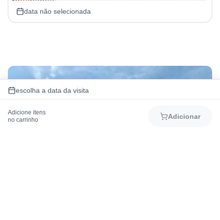
data não selecionada
escolha a data da visita
Adicione itens
Adicionar
no carrinho
Baixe o app BCW+
Acesse todo mapa do parque, cadastre seus
passaportes e opcionais, agende shows e
atrações e muito mais!