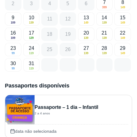
7
8
2
3
4
5
6
399
149
9
10
13
14
15
11
12
109
139
149
139
149
16
17
20
21
22
18
19
109
129
139
139
149
23
24
27
28
29
25
26
99
119
139
139
149
30
31
99
119
Passaportes disponíveis
Passaporte – 1 dia – Infantil
2 a 4 anos
data não selecionada