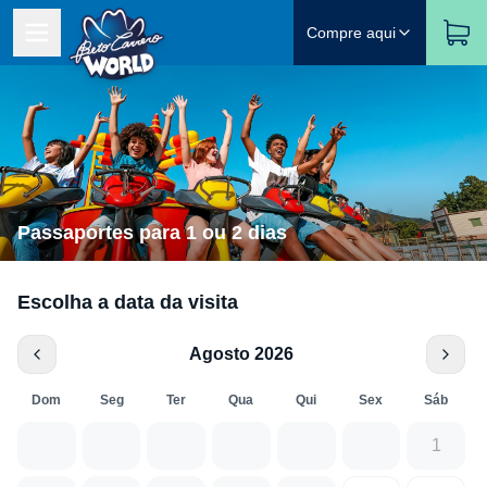
Compre aqui
Passaportes para 1 ou 2 dias
Escolha a data da visita
Agosto 2026
Dom
Seg
Ter
Qua
Qui
Sex
Sáb
1