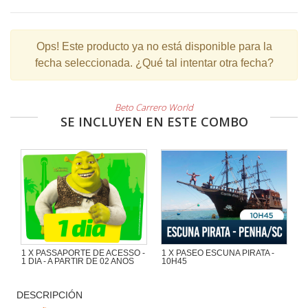
Ops!
Este producto ya no está disponible para la
fecha seleccionada. ¿Qué tal intentar otra fecha?
Beto Carrero World
SE INCLUYEN EN ESTE COMBO
1 X PASSAPORTE DE ACESSO -
1 X PASEO ESCUNA PIRATA -
1 DIA - A PARTIR DE 02 ANOS
10H45
Maravilloso paseo de 1h30 con
mucha aventura en la Escuna Pirata
DESCRIPCIÓN
del Capitán Gato por las playas e
islas de la región de Penha y