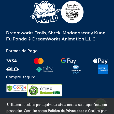
Dreamworks Trolls, Shrek, Madagascar y Kung
Fu Panda © DreamWorks Animation L.L.C.
Formas de Pago
Compra segura
ÓTIMO
Utilizamos cookies para aprimorar ainda mais a sua experiência em
nosso site. Consulte nossa
Política de Privacidade
e Cookies para
Beto Carrero World @ 2026 / Todos los derechos reservados