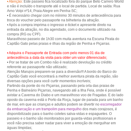
• Atenção:
Este passeio fica localizado fora do parque Beto Carrero World
Piçarras.
e não é incluído o transporte até o local de partida. Local de saída: Rua
Arno Volpi nº14, Praia Alegre em Penha-SC;
• É necessário chegar com no mínimo 30 minutos de antecedência para
troca do voucher pelo passaporte na bilheteria da atração.
• Após a compra imprima o ingresso e-ticket e apresente direto na
entrada da atração, no dia agendado, com o documento utilizado na
compra (RG ou CPF).
Maravilhoso passeio de 1h30 com muita aventura na Escuna Pirata do
• Adquira o Passaporte de Entrada com pelo menos 01 dia de
antecedência a data da visita para obter um valor diferenciado;
• Por se tratar de um Combo não é realizado devolução ou crédito
referente ao passaporte não utilizado;
Atenção Marujos preparem-se para a diversão!!! A bordo do Barco do
Capitão Gato você encontrará a melhor aventura pirata da região, são
diversas opções para você curtir momentos incríveis;
Partindo da ponte do rio Piçarras, passando pela orla das praias de
Penha e Balneário Piçarras, navegando até a Ilha Feia, onde é possível
avistar a Caverna do Diabo e um maravilhoso voo de Fragatas. E do lado
oposto da caverna está o Porto da Roça, lugar de parada para um banho
de mar, em que as crianças e adultos podem se divertir no
escorregador
da embarcação e um trampolim para mergulho
dos mais corajosos, é
disponibilizado para o banho coletes salva-vidas e espaguetes. O
passeio e o banho são monitorados por guarda-vidas profissionais e
você não precisa saber nadar para viver a emoção de mergulhar em
águas límpidas;