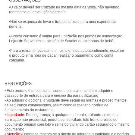
OBSERVAÇÕES
•O valor deverá ser utilizado na mesma data da visita, não havendo
reembolso ou devoluções parciais;
•Não se esqueça de levar o ticket impresso para uma experiência
perfeita!
•A conta consumo é valida para utilização nos pontos de alimentação,
Lojas de Souvenirs e Locação de Scooter ou carrinhos de bebê;
•Para a retirar é necessário ir nos totens de autoatendimento, escolher
o produto e na hora de pagar, realizar o pagamento como conta
consumo.
RESTRIÇÕES
• Este produto é um opcional, sendo necessário também adquirir o
passaporte de entrada para o mesmo dia para utilização;
• Ao adquirir o opcional o visitante deve seguir as normas e procedimentos
de segurança estabelecidos, assim como respeitar o horário de
funcionamento do restaurante;
•
Importante:
Por segurança, a qualquer momento, tratando-se de uma
transação não presencial, poderá ser solicitado foto frente e verso do
documento original com foto e selfie do titular do cartão segurando o mesmo
documento;
•
Atenção:
A empresa reserva-se o direito de alterar a quantidade e o horário