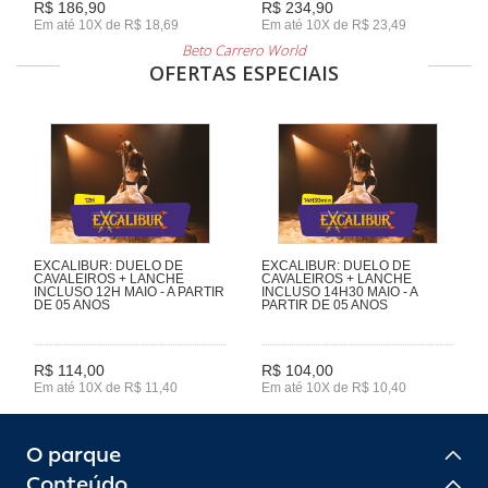
R$ 186,90
R$ 234,90
Em até 10X de R$ 18,69
Em até 10X de R$ 23,49
Beto Carrero World
OFERTAS ESPECIAIS
EXCALIBUR: DUELO DE
EXCALIBUR: DUELO DE
CAVALEIROS + LANCHE
CAVALEIROS + LANCHE
INCLUSO 12H MAIO - A PARTIR
INCLUSO 14H30 MAIO - A
DE 05 ANOS
PARTIR DE 05 ANOS
R$ 114,00
R$ 104,00
Em até 10X de R$ 11,40
Em até 10X de R$ 10,40
O parque
Conteúdo