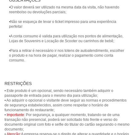
OBSERVAÇÕES
•O valor deverá ser utilizado na mesma data da visita, não havendo
reembolso ou devoluções parciais;
•Não se esqueça de levar o ticket impresso para uma experiência
perfeita!
•A conta consumo é valida para utilização nos pontos de alimentação,
Lojas de Souvenirs e Locação de Scooter ou carrinhos de bebê;
•Para a retirar é necessário ir nos totens de autoatendimento, escolher
o produto e na hora de pagar, realizar o pagamento como conta
consumo.
RESTRIÇÕES
• Este produto é um opcional, sendo necessário também adquirir o
passaporte de entrada para o mesmo dia para utilização;
• Ao adquirir o opcional o visitante deve seguir as normas e procedimentos
de segurança estabelecidos, assim como respeitar o horário de
funcionamento do restaurante;
•
Importante:
Por segurança, a qualquer momento, tratando-se de uma
transação não presencial, poderá ser solicitado foto frente e verso do
documento original com foto e selfie do titular do cartão segurando o mesmo
documento;
•
Atenção:
A empresa reserva-se o direito de alterar a quantidade e o horário