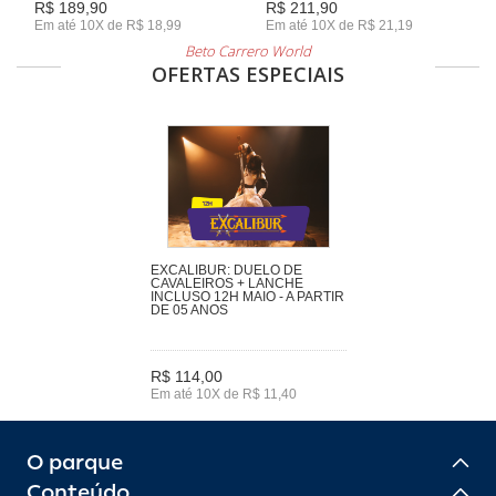
R$ 189,90
R$ 211,90
Em até 10X de R$ 18,99
Em até 10X de R$ 21,19
Beto Carrero World
OFERTAS ESPECIAIS
EXCALIBUR: DUELO DE
CAVALEIROS + LANCHE
INCLUSO 12H MAIO - A PARTIR
DE 05 ANOS
R$ 114,00
Em até 10X de R$ 11,40
O parque
Conteúdo