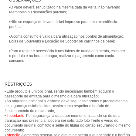
OBSERVAÇÕES
•O valor deverá ser utilizado na mesma data da visita, não havendo
reembolso ou devoluções parciais;
•Não se esqueça de levar o ticket impresso para uma experiência
perfeita!
•A conta consumo é valida para utilização nos pontos de alimentação,
Lojas de Souvenirs e Locação de Scooter ou carrinhos de bebê;
•Para a retirar é necessário ir nos totens de autoatendimento, escolher
o produto e na hora de pagar, realizar o pagamento como conta
consumo.
RESTRIÇÕES
• Este produto é um opcional, sendo necessário também adquirir o
passaporte de entrada para o mesmo dia para utilização;
• Ao adquirir o opcional o visitante deve seguir as normas e procedimentos
de segurança estabelecidos, assim como respeitar o horário de
funcionamento do restaurante;
•
Importante:
Por segurança, a qualquer momento, tratando-se de uma
transação não presencial, poderá ser solicitado foto frente e verso do
documento original com foto e selfie do titular do cartão segurando o mesmo
documento;
•
Atenção:
A empresa reserva-se o direito de alterar a quantidade e o horário