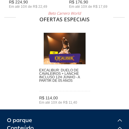
R$ 224,90
R$ 176,90
Em até 10X de R$ 22,49
Em até 10X de R$ 17,69
Beto Carrero World
OFERTAS ESPECIAIS
EXCALIBUR: DUELO DE
CAVALEIROS + LANCHE
INCLUSO 12H JUNHO - A
PARTIR DE 05 ANOS
R$ 114,00
Em até 10X de R$ 11,40
O parque
Conteúdo