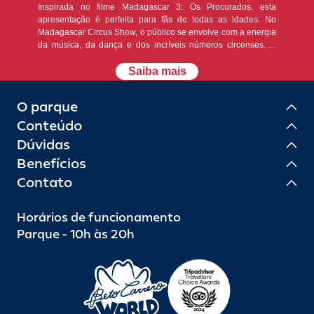
Inspirada no filme Madagascar 3: Os Procurados, esta
apresentação é perfeita para fãs de todas as idades. No
Madagascar Circus Show, o público se envolve com a energia
da música, da dança e dos incríveis números circenses. O
espetáculo conta com 120 metros quadrados de telas de LED
— totalizando 975 polegadas — e um elenco formado por
Saiba mais
mais de 30 artistas. Uma experiência encantadora e repleta
de diversão para toda a família! A apresentação está inclusa
O parque
no passaporte de entrada do parque. Atendimento prioritário:
pessoas com deficiência ou necessidades especiais, idosos e
Conteúdo
gestantes têm direito a atendimento prioritário. Para mais
Dúvidas
informações, consulte um monitor. O acesso à apresentação
está sujeito à disponibilidade de assentos e à capacidade do
Benefícios
local. Recomendamos chegar com, no mínimo, 60 minutos de
Contato
antecedência.
Horários de funcionamento
Parque - 10h às 20h