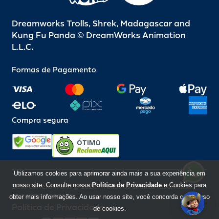
Dreamworks Trolls, Shrek, Madagascar and
Kung Fu Panda © DreamWorks Animation
L.L.C.
Formas de Pagamento
Compra segura
ÓTIMO
Utilizamos cookies para aprimorar ainda mais a sua experiência em
nosso site. Consulte nossa
Política de Privacidade
e Cookies para
Beto Carrero World @ 2026 / Todos os direitos reservados
85.248.987/0001-10
obter mais informações. Ao usar nosso site, você concorda com o uso
Política de Privacidade
de cookies.