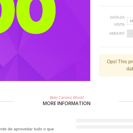
DATA DA
1
VISITA
AMOUNT
«
Ops!
This pr
dat
2
9
1
2
Beto Carrero World
MORE INFORMATION
3
te de aproveitar tudo o que