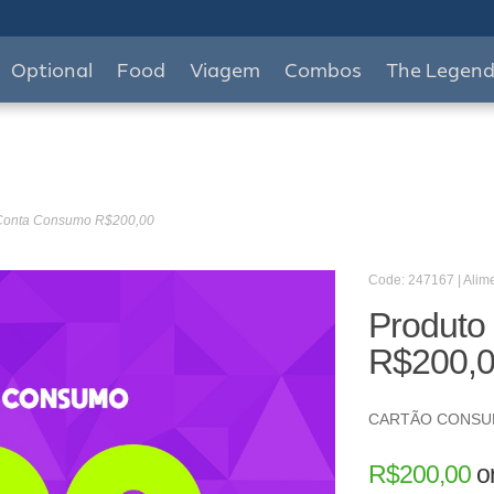
Optional
Food
Viagem
Combos
The Legen
 Conta Consumo R$200,00
Code: 247167 | Alim
Produto
R$200,
CARTÃO CONS
R$
200,00
o