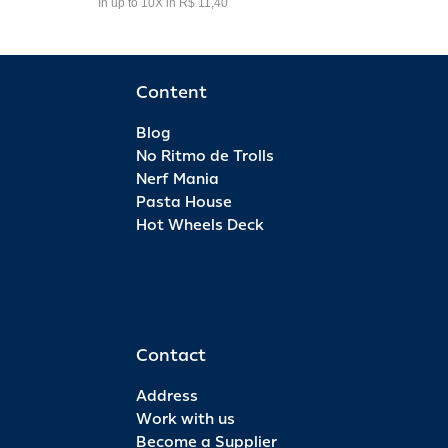
In up to 10X in R$ 11,40
Content
Blog
No Ritmo de Trolls
Nerf Mania
Pasta House
Hot Wheels Deck
Contact
Address
Work with us
Become a Supplier