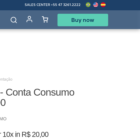
SALES CENTER
+55 47 3261.2222
Buy now
d
entação
 - Conta Consumo
00
UMO
r
10x in R$ 20,00