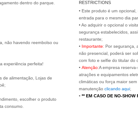
RESTRICTIONS
 pagamento dentro do parque.
• Este produto é um opcional
entrada para o mesmo dia para
• Ao adquirir o opcional o vi
segurança estabelecidos, ass
restaurante;
ita, não havendo reembolso ou
•
Importante:
Por segurança, 
não presencial, poderá ser sol
com foto e selfie do titular 
 experiência perfeita!
•
Atenção:
A empresa reserva-s
atrações e equipamentos elet
os de alimentação, Lojas de
climáticas ou força maior sem
bê;
manutenção
clicando aqui
;
•
** EM CASO DE NO-SHOW
endimento, escolher o produto
nta consumo.