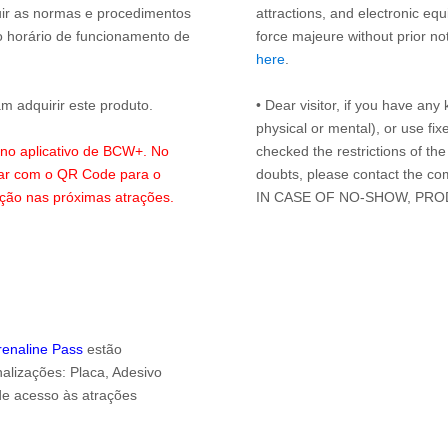
guir as normas e procedimentos
attractions, and electronic eq
o horário de funcionamento de
force majeure without prior n
here
.
 adquirir este produto.
• Dear visitor, if you have any 
physical or mental), or use fi
s no aplicativo de BCW+. No
checked the restrictions of the
lar com o QR Code para o
doubts, please contact the co
ação nas próximas atrações.
IN CASE OF NO-SHOW, PRO
drenaline Pass
estão
alizações: Placa, Adesivo
 de acesso às atrações