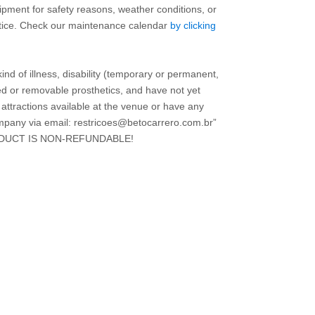
uipment for safety reasons, weather conditions, or
otice. Check our maintenance calendar
by clicking
kind of illness, disability (temporary or permanent,
xed or removable prosthetics, and have not yet
 attractions available at the venue or have any
mpany via email: restricoes@betocarrero.com.br”
DUCT IS NON-REFUNDABLE!