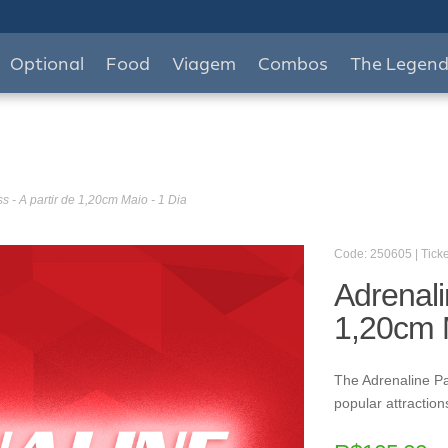
Optional
Food
Viagem
Combos
The Legen
s - A partir de 1,20cm Maio - 1 Dia
Code: 250605 | Ticke
Adrenali
1,20cm M
The Adrenaline Pa
popular attraction