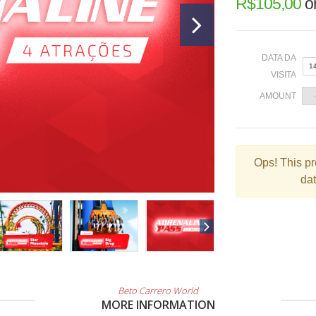
R$
105,00
o
DATA DA
1
VISITA
AMOUNT
«
Ops!
This pr
dat
2
9
1
2
3
Beto Carrero World
MORE INFORMATION