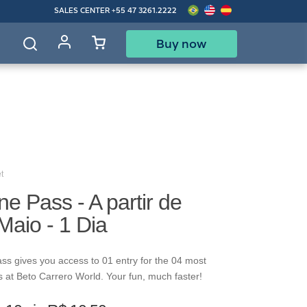
SALES CENTER
+55 47 3261.2222
Buy now
d
t
ne Pass - A partir de
aio - 1 Dia
ss gives you access to 01 entry for the 04 most
s at Beto Carrero World. Your fun, much faster!