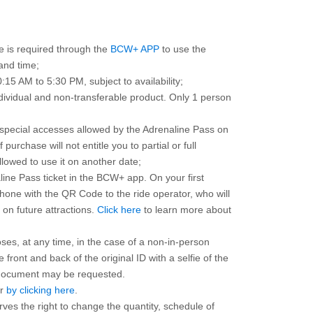
e is required through the
BCW+ APP
to use the
and time;
:15 AM to 5:30 PM, subject to availability;
dividual and non-transferable product. Only 1 person
ll special accesses allowed by the Adrenaline Pass on
 purchase will not entitle you to partial or full
llowed to use it on another date;
line Pass ticket in the BCW+ app. On your first
one with the QR Code to the ride operator, who will
n on future attractions.
Click here
to learn more about
oses, at any time, in the case of a non-in-person
 front and back of the original ID with a selfie of the
 document may be requested.
ar
by clicking here
.
ves the right to change the quantity, schedule of