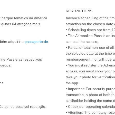
RESTRICTIONS
or parque temático da América
Advance scheduling of the tim
ial nas 04 atrações mais
attraction on the chosen date 
• Scheduling times are from 10
• The Adrenaline Pass is an in
mbém adquirir o
passaporte de
can use the access;
• Partial or total non-use of a
the selected date at the time of
line Pass e as respectivas
reimbursement, nor will it be a
quedos:
• You must register the Adrena
access, you must show your ph
take your photo for verificatio
os
the app.
• Important: For security purp
transaction, a photo of both the
cardholder holding the same
ão sendo possível repetição;
• Check our operating calend
• Attention: The company reser